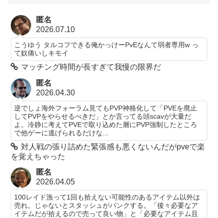
匿名
2026.07.10
こうゆう タルコフできる俺かっけーPvEなんて弱者専用w っ
て奴痛いしキモイ
マッチング時間が長すぎて我慢の限界だ
匿名
2026.04.30
逆でしょ海外フォーラム見てもPVP神格化して「PVEを廃止
してPVPをやらせるべきだ」とか言ってる頭scavが大量だ
よ。冷静に考えてPVEで取り込めた層にPVP強制したところ
で他ゲーに逃げられるだけな...
対人戦の張り詰めた緊張感も悪くないんだがpveで楽
を覚えちゃった
匿名
2026.04.05
100レイド漁って1回も拾えない可能性のあるアイテム以外は
売れ。じゃないとスタッシュがパンクする。「後々必要なア
イテムだが拾えるので売って良い物」と「必要なアイテム且