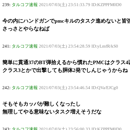
239:
タルコフ速報
2021/07/03(土) 23:51:33.79 ID:KZPPFM0D0
今の内にハンドガンでpmcキルのタスク進めないと皆
さっさとやらなねば
241:
タルコフ速報
2021/07/03(土) 23:54:28.59 ID:yLmfR/kS0
簡単に貫通37のBT弾拾えるから慣れたPMCはクラス
クラス3とかで出撃しても胴体2発でしんじゃうからね
242:
タルコフ速報
2021/07/03(土) 23:54:46.54 ID:QVa/EJCg0
そもそもカッパが難しくなったし
無理してやる意味ないタスク増えそうだな
243:
タルコフ速報
2021/07/03(土) 23:56:00.33 ID:KZPPFM0D0