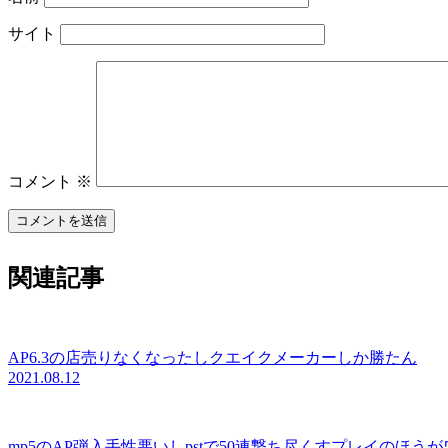
サイト
コメント
※
関連記事
AP6.3の店売りなくなったしクエイクメーカーしか勝たん
2021.08.12
mp5のAP弾入手性悪いしpstで50連撃ち尽くすプレイのほ