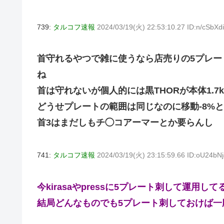
739:
タルコフ速報
2024/03/19(火) 22:53:10.27 ID:n/cSbXd
首守れるやつで雑に使うなら店売りの5プレート買
ね
首は守れないが個人的には黒THORが本体1.7
どうせプレートの範囲は同じなのに移動-8%と
首3はまだしもチ◯コアーマーとか要らんし
741:
タルコフ速報
2024/03/19(火) 23:15:59.66 ID:oU24bN
今kirasaやpressに5プレート刺して運用
結局どんなものでも5プレート刺しておけば一