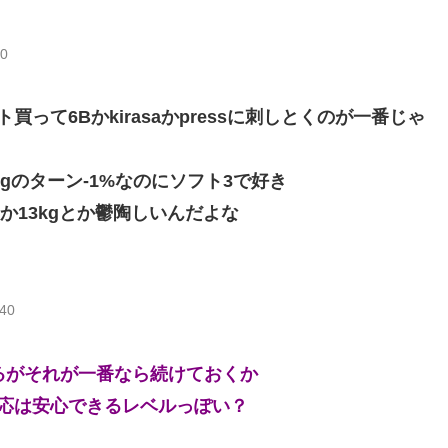
i0
って6Bかkirasaかpressに刺しとくのが一番じゃ
kgのターン-1%なのにソフト3で好き
か13kgとか鬱陶しいんだよな
j40
してるがそれが一番なら続けておくか
応は安心できるレベルっぽい？