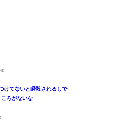
j40
つけてないと瞬殺されるしで
ところがないな
0