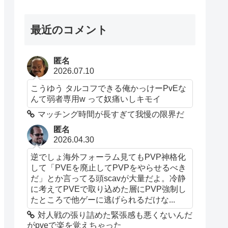
最近のコメント
匿名
2026.07.10
こうゆう タルコフできる俺かっけーPvEな
んて弱者専用w って奴痛いしキモイ
マッチング時間が長すぎて我慢の限界だ
匿名
2026.04.30
逆でしょ海外フォーラム見てもPVP神格化
して「PVEを廃止してPVPをやらせるべき
だ」とか言ってる頭scavが大量だよ。冷静
に考えてPVEで取り込めた層にPVP強制し
たところで他ゲーに逃げられるだけな...
対人戦の張り詰めた緊張感も悪くないんだ
がpveで楽を覚えちゃった