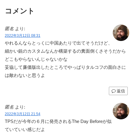
コメント
匿名
より:
2022年3月12日 08:31
やれるんならとっくに中国あたりで出てそうだけど、
細かい銃のカスタムなんか構築するの糞面倒くさそうだから
どこもやらないんじゃないかな
妥協して廉価版出したところでやっぱりタルコフの面白さに
は敵わないと思うよ
返信
匿名
より:
2022年3月12日 21:54
TPSだが今年の６月に発売されるThe Day Beforeが似
ていていい感じだよ