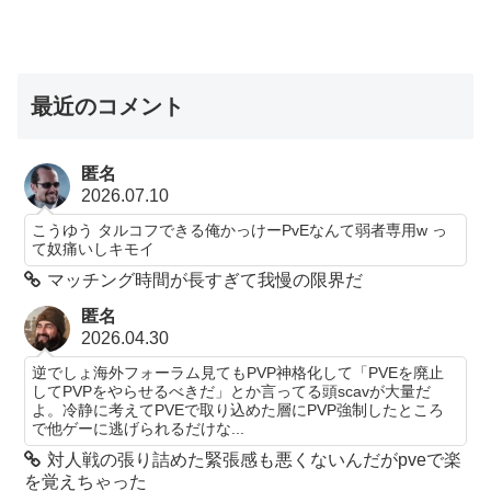
最近のコメント
匿名
2026.07.10
こうゆう タルコフできる俺かっけーPvEなんて弱者専用w っ
て奴痛いしキモイ
マッチング時間が長すぎて我慢の限界だ
匿名
2026.04.30
逆でしょ海外フォーラム見てもPVP神格化して「PVEを廃止
してPVPをやらせるべきだ」とか言ってる頭scavが大量だ
よ。冷静に考えてPVEで取り込めた層にPVP強制したところ
で他ゲーに逃げられるだけな...
対人戦の張り詰めた緊張感も悪くないんだがpveで楽
を覚えちゃった