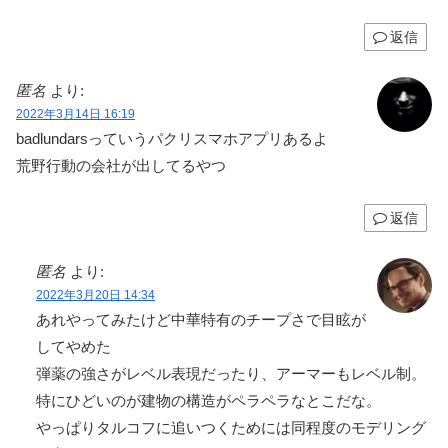
返信
匿名
より:
2022年3月14日 16:19
badlundarsっていうパクリスマホアプリあるよ
荒野行動の会社が出してるやつ
返信
匿名
より:
2022年3月20日 14:34
あれやってみたけど中華特有のチープさで目眩が
してやめた
弾薬の強さがレベル表現だったり、アーマーもレベル制。
特にひどいのが建物の構造がペラペラなとこだな。
やっぱりタルコフに追いつくためには同程度のモデリング