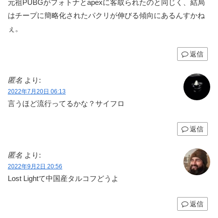
元祖PUBGがフォトナとapexに客取られたのと同じく、結局
はチープに簡略化されたパクリが伸びる傾向にあるんすかね
ぇ。
返信
匿名
より:
2022年7月20日 06:13
言うほど流行ってるかな？サイフロ
返信
匿名
より:
2022年9月2日 20:56
Lost Lightて中国産タルコフどうよ
返信