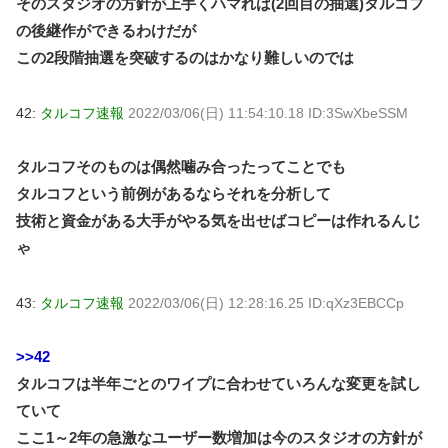
そのスタジオの方針が上手くハマれば(2回目の抽選)タルコフ
の後継作ができるわけだが
この2段階抽選を突破するのはかなり難しいのでは
42:
タルコフ速報
2022/03/06(日) 11:54:10.18 ID:3SwXbeSSM
タルコフそのものは偶然噛み合ったってことでも
タルコフという前例があるならそれを分析して
技術と資金がある大手がやる気を出せばコピーは作れるんじ
ゃ
43:
タルコフ速報
2022/03/06(日) 12:28:16.25 ID:qXz3EBCCp
>>42
タルコフは半年ごとのワイプに合わせていろんな変更を試し
ていて
ここ1～2年の急激なユーザー数増加は今のスタジオの方針が