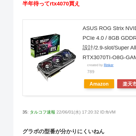
半年待ってrtx4070買え
ASUS ROG Strix N
PCIe 4.0 / 8GB GDDR6
設計/2.9-slot/Super A
RTX3070TI-O8G-GA
created by
Rinker
789
Amazon
楽天
35:
タルコフ速報
22/06/01(水) 17:20:32 ID:fbVM
グラボの型番が分かりにくいねん