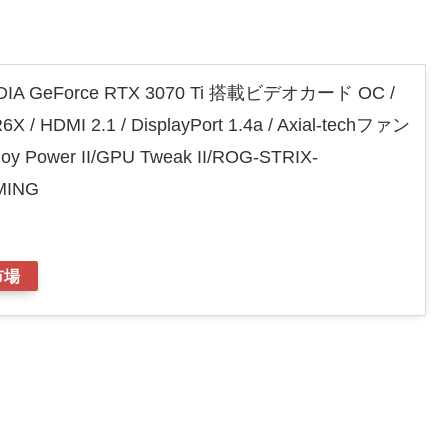
VIDIA GeForce RTX 3070 Ti 搭載ビデオカード OC /
X / HDMI 2.1 / DisplayPort 1.4a / Axial-techファン
lloy Power II/GPU Tweak II/ROG-STRIX-
MING
市場