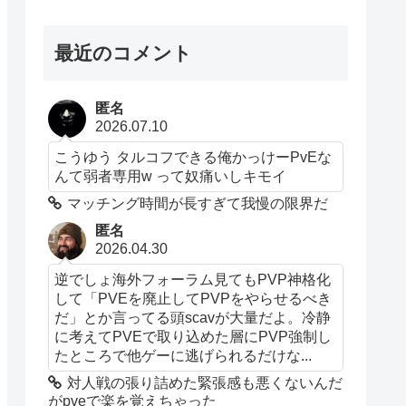
最近のコメント
匿名
2026.07.10
こうゆう タルコフできる俺かっけーPvEな
んて弱者専用w って奴痛いしキモイ
マッチング時間が長すぎて我慢の限界だ
匿名
2026.04.30
逆でしょ海外フォーラム見てもPVP神格化
して「PVEを廃止してPVPをやらせるべき
だ」とか言ってる頭scavが大量だよ。冷静
に考えてPVEで取り込めた層にPVP強制し
たところで他ゲーに逃げられるだけな...
対人戦の張り詰めた緊張感も悪くないんだ
がpveで楽を覚えちゃった