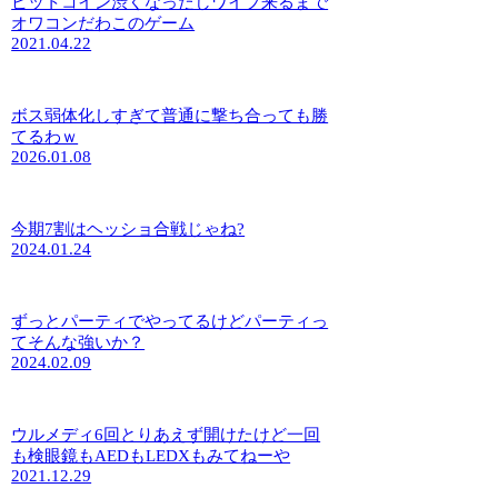
ビットコイン渋くなったしワイプ来るまで
オワコンだわこのゲーム
2021.04.22
ボス弱体化しすぎて普通に撃ち合っても勝
てるわｗ
2026.01.08
今期7割はヘッショ合戦じゃね?
2024.01.24
ずっとパーティでやってるけどパーティっ
てそんな強いか？
2024.02.09
ウルメディ6回とりあえず開けたけど一回
も検眼鏡もAEDもLEDXもみてねーや
2021.12.29