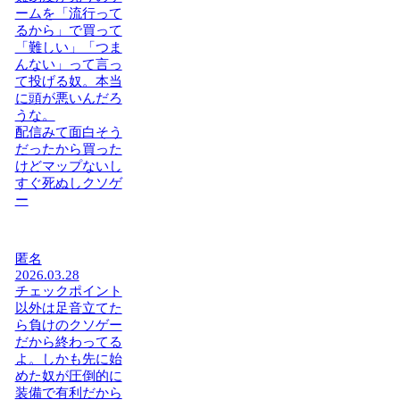
ームを「流行って
るから」で買って
「難しい」「つま
んない」って言っ
て投げる奴。本当
に頭が悪いんだろ
うな。
配信みて面白そう
だったから買った
けどマップないし
すぐ死ぬしクソゲ
ー
匿名
2026.03.28
チェックポイント
以外は足音立てた
ら負けのクソゲー
だから終わってる
よ。しかも先に始
めた奴が圧倒的に
装備で有利だから