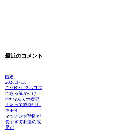
最近のコメント
匿名
2026.07.10
こうゆう タルコフ
できる俺かっけー
PvEなんて弱者専
用w って奴痛いし
キモイ
マッチング時間が
長すぎて我慢の限
界だ