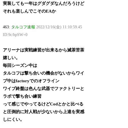
実装しても一年はグダグダなんだろうけど
それも楽しんでこそのEAか
463:
タルコフ速報
2022/12/16(金) 11:10:59.45
ID:9c/hpSW+0
アリーナは実戦練習が出来るから滅茶苦茶
嬉しい。
毎回シーズン中は
タルコフは撃ち合いの機会がないからワイ
プ中はfactoryでのオフライン
ワイプ終盤は色んな武器でファクトリーと
ラボで撃ち合い練習
って感じでやってるけどCodとかと比べる
と圧倒的に対人戦が少ないから上達を実感
しにくい。