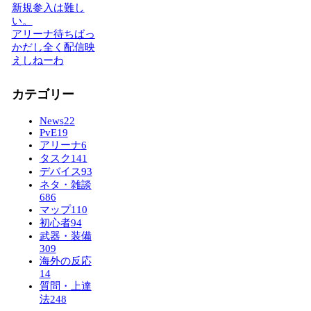
新規参入は難し
い。
アリーナ待ちばっ
かだし全く配信映
えしねーわ
カテゴリー
News
22
PvE
19
アリーナ
6
タスク
141
デバイス
93
ネタ・雑談
686
マップ
110
初心者
94
武器・装備
309
海外の反応
14
質問・上達
法
248