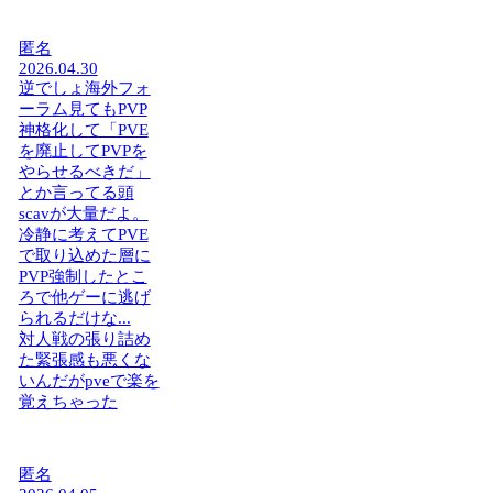
匿名
2026.04.30
逆でしょ海外フォ
ーラム見てもPVP
神格化して「PVE
を廃止してPVPを
やらせるべきだ」
とか言ってる頭
scavが大量だよ。
冷静に考えてPVE
で取り込めた層に
PVP強制したとこ
ろで他ゲーに逃げ
られるだけな...
対人戦の張り詰め
た緊張感も悪くな
いんだがpveで楽を
覚えちゃった
匿名