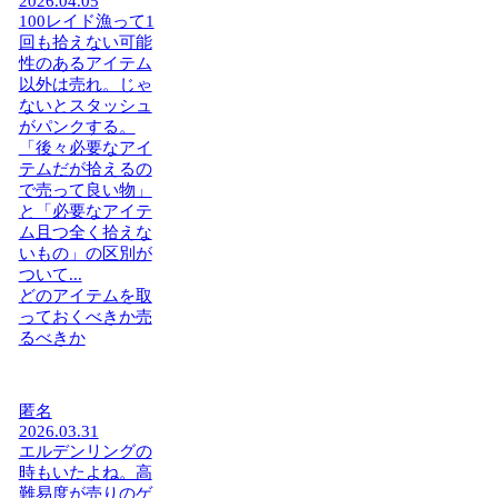
2026.04.05
100レイド漁って1
回も拾えない可能
性のあるアイテム
以外は売れ。じゃ
ないとスタッシュ
がパンクする。
「後々必要なアイ
テムだが拾えるの
で売って良い物」
と「必要なアイテ
ム且つ全く拾えな
いもの」の区別が
ついて...
どのアイテムを取
っておくべきか売
るべきか
匿名
2026.03.31
エルデンリングの
時もいたよね。高
難易度が売りのゲ