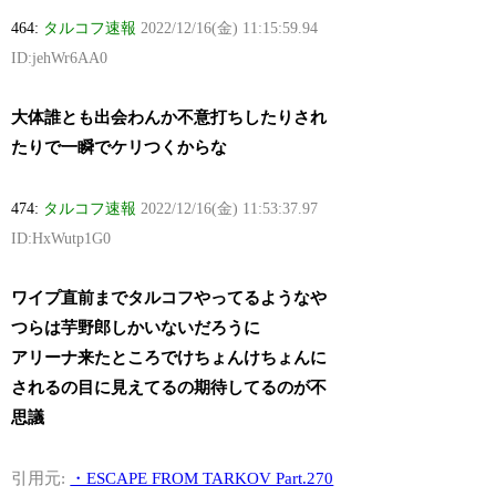
464:
タルコフ速報
2022/12/16(金) 11:15:59.94
ID:jehWr6AA0
大体誰とも出会わんか不意打ちしたりされ
たりで一瞬でケリつくからな
474:
タルコフ速報
2022/12/16(金) 11:53:37.97
ID:HxWutp1G0
ワイプ直前までタルコフやってるようなや
つらは芋野郎しかいないだろうに
アリーナ来たところでけちょんけちょんに
されるの目に見えてるの期待してるのが不
思議
引用元:
・ESCAPE FROM TARKOV Part.270