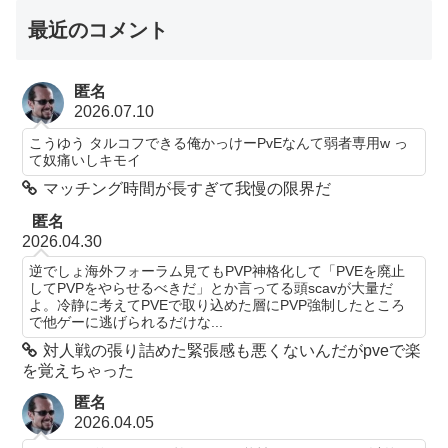
最近のコメント
匿名
2026.07.10
こうゆう タルコフできる俺かっけーPvEなんて弱者専用w っ
て奴痛いしキモイ
マッチング時間が長すぎて我慢の限界だ
匿名
2026.04.30
逆でしょ海外フォーラム見てもPVP神格化して「PVEを廃止
してPVPをやらせるべきだ」とか言ってる頭scavが大量だ
よ。冷静に考えてPVEで取り込めた層にPVP強制したところ
で他ゲーに逃げられるだけな...
対人戦の張り詰めた緊張感も悪くないんだがpveで楽
を覚えちゃった
匿名
2026.04.05