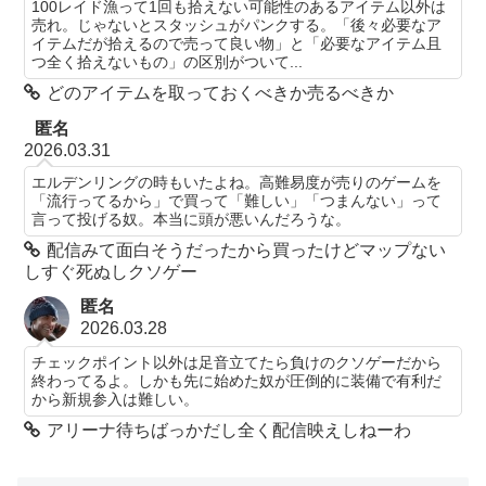
100レイド漁って1回も拾えない可能性のあるアイテム以外は
売れ。じゃないとスタッシュがパンクする。「後々必要なア
イテムだが拾えるので売って良い物」と「必要なアイテム且
つ全く拾えないもの」の区別がついて...
どのアイテムを取っておくべきか売るべきか
匿名
2026.03.31
エルデンリングの時もいたよね。高難易度が売りのゲームを
「流行ってるから」で買って「難しい」「つまんない」って
言って投げる奴。本当に頭が悪いんだろうな。
配信みて面白そうだったから買ったけどマップない
しすぐ死ぬしクソゲー
匿名
2026.03.28
チェックポイント以外は足音立てたら負けのクソゲーだから
終わってるよ。しかも先に始めた奴が圧倒的に装備で有利だ
から新規参入は難しい。
アリーナ待ちばっかだし全く配信映えしねーわ