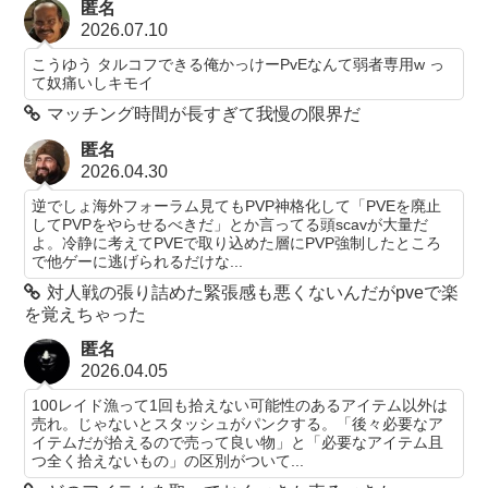
匿名
2026.07.10
こうゆう タルコフできる俺かっけーPvEなんて弱者専用w っ
て奴痛いしキモイ
マッチング時間が長すぎて我慢の限界だ
匿名
2026.04.30
逆でしょ海外フォーラム見てもPVP神格化して「PVEを廃止
してPVPをやらせるべきだ」とか言ってる頭scavが大量だ
よ。冷静に考えてPVEで取り込めた層にPVP強制したところ
で他ゲーに逃げられるだけな...
対人戦の張り詰めた緊張感も悪くないんだがpveで楽
を覚えちゃった
匿名
2026.04.05
100レイド漁って1回も拾えない可能性のあるアイテム以外は
売れ。じゃないとスタッシュがパンクする。「後々必要なア
イテムだが拾えるので売って良い物」と「必要なアイテム且
つ全く拾えないもの」の区別がついて...