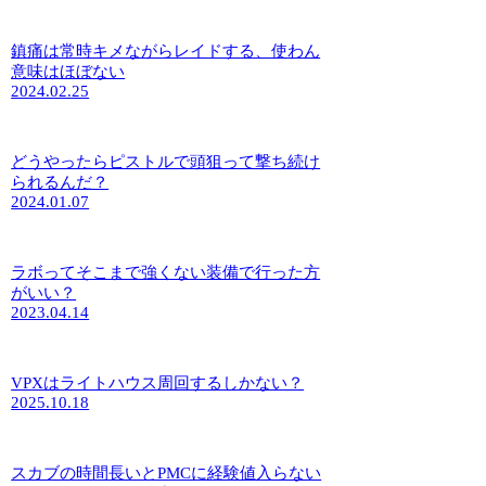
鎮痛は常時キメながらレイドする、使わん
意味はほぼない
2024.02.25
どうやったらピストルで頭狙って撃ち続け
られるんだ？
2024.01.07
ラボってそこまで強くない装備で行った方
がいい？
2023.04.14
VPXはライトハウス周回するしかない？
2025.10.18
スカブの時間長いとPMCに経験値入らない