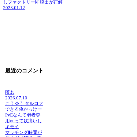
しファクトリー即脱出が正解
2023.01.12
最近のコメント
匿名
2026.07.10
こうゆう タルコフ
できる俺かっけー
PvEなんて弱者専
用w って奴痛いし
キモイ
マッチング時間が