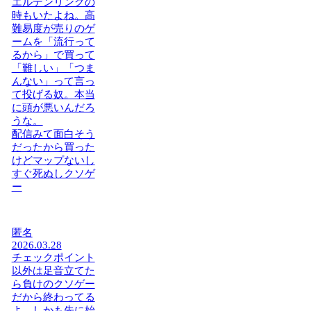
エルデンリングの
時もいたよね。高
難易度が売りのゲ
ームを「流行って
るから」で買って
「難しい」「つま
んない」って言っ
て投げる奴。本当
に頭が悪いんだろ
うな。
配信みて面白そう
だったから買った
けどマップないし
すぐ死ぬしクソゲ
ー
匿名
2026.03.28
チェックポイント
以外は足音立てた
ら負けのクソゲー
だから終わってる
よ。しかも先に始