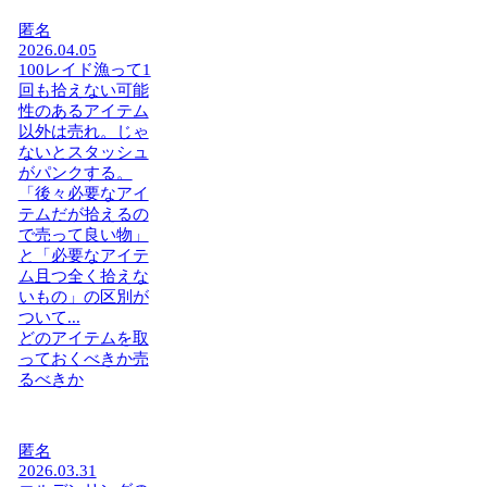
匿名
2026.04.05
100レイド漁って1
回も拾えない可能
性のあるアイテム
以外は売れ。じゃ
ないとスタッシュ
がパンクする。
「後々必要なアイ
テムだが拾えるの
で売って良い物」
と「必要なアイテ
ム且つ全く拾えな
いもの」の区別が
ついて...
どのアイテムを取
っておくべきか売
るべきか
匿名
2026.03.31