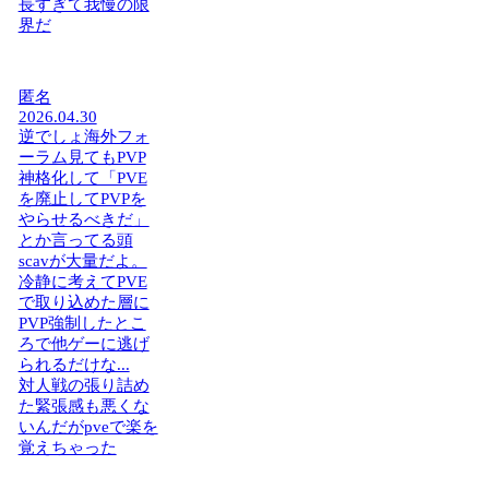
長すぎて我慢の限
界だ
匿名
2026.04.30
逆でしょ海外フォ
ーラム見てもPVP
神格化して「PVE
を廃止してPVPを
やらせるべきだ」
とか言ってる頭
scavが大量だよ。
冷静に考えてPVE
で取り込めた層に
PVP強制したとこ
ろで他ゲーに逃げ
られるだけな...
対人戦の張り詰め
た緊張感も悪くな
いんだがpveで楽を
覚えちゃった