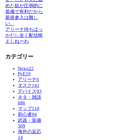
めた奴が圧倒的に
装備で有利だから
新規参入は難し
い。
アリーナ待ちばっ
かだし全く配信映
えしねーわ
カテゴリー
News
22
PvE
19
アリーナ
6
タスク
141
デバイス
93
ネタ・雑談
686
マップ
110
初心者
94
武器・装備
309
海外の反応
14