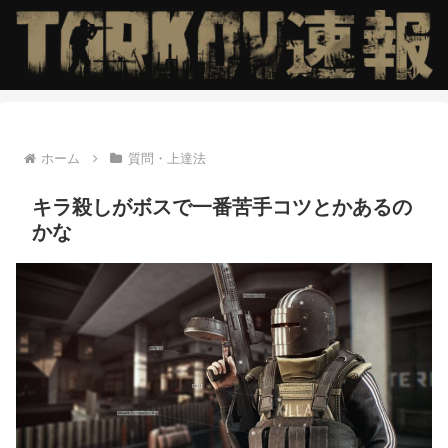
ホーム
質問・上達法
キラ殺しがボスで一番苦手コツとかあるの
かな