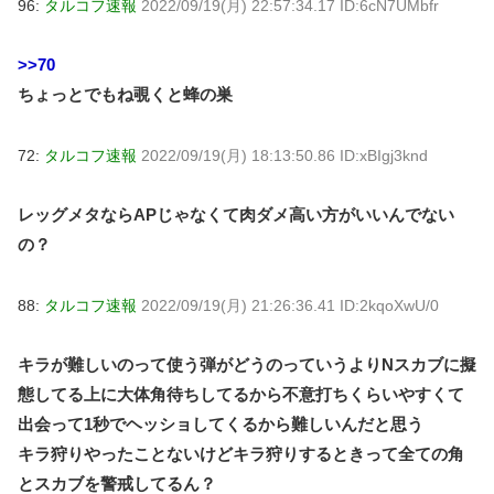
96:
タルコフ速報
2022/09/19(月) 22:57:34.17 ID:6cN7UMbfr
>>70
ちょっとでもね覗くと蜂の巣
72:
タルコフ速報
2022/09/19(月) 18:13:50.86 ID:xBIgj3knd
レッグメタならAPじゃなくて肉ダメ高い方がいいんでない
の？
88:
タルコフ速報
2022/09/19(月) 21:26:36.41 ID:2kqoXwU/0
キラが難しいのって使う弾がどうのっていうよりNスカブに擬
態してる上に大体角待ちしてるから不意打ちくらいやすくて
出会って1秒でヘッショしてくるから難しいんだと思う
キラ狩りやったことないけどキラ狩りするときって全ての角
とスカブを警戒してるん？