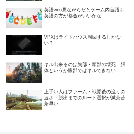
英語wiki見ながらだとゲーム内言語も
英語の方が都合がいいかな…
VPXはライトハウス周回するしかな
い？
キル出来るのは胸部・頭部の壊死、胴
体というか腹部ではキルできない
上手い人はファーム・戦闘後の漁りの
速さ・脱出までのルート選択が滅茶苦
茶早い