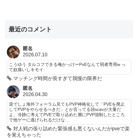
最近のコメント
匿名
2026.07.10
こうゆう タルコフできる俺かっけーPvEなんて弱者専用w っ
て奴痛いしキモイ
マッチング時間が長すぎて我慢の限界だ
匿名
2026.04.30
逆でしょ海外フォーラム見てもPVP神格化して「PVEを廃止
してPVPをやらせるべきだ」とか言ってる頭scavが大量だ
よ。冷静に考えてPVEで取り込めた層にPVP強制したところ
で他ゲーに逃げられるだけな...
対人戦の張り詰めた緊張感も悪くないんだがpveで楽
を覚えちゃった