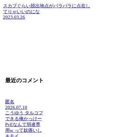
スカブぐらい脱出地点がバラバラに点在し
てりゃいいのにな
2023.03.26
最近のコメント
匿名
2026.07.10
こうゆう タルコフ
できる俺かっけー
PvEなんて弱者専
用w って奴痛いし
キモイ