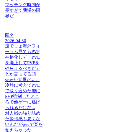
マッチング時間が
長すぎて我慢の限
界だ
匿名
2026.04.30
逆でしょ海外フォ
ーラム見てもPVP
神格化して「PVE
を廃止してPVPを
やらせるべきだ」
とか言ってる頭
scavが大量だよ。
冷静に考えてPVE
で取り込めた層に
PVP強制したとこ
ろで他ゲーに逃げ
られるだけな...
対人戦の張り詰め
た緊張感も悪くな
いんだがpveで楽を
覚えちゃった