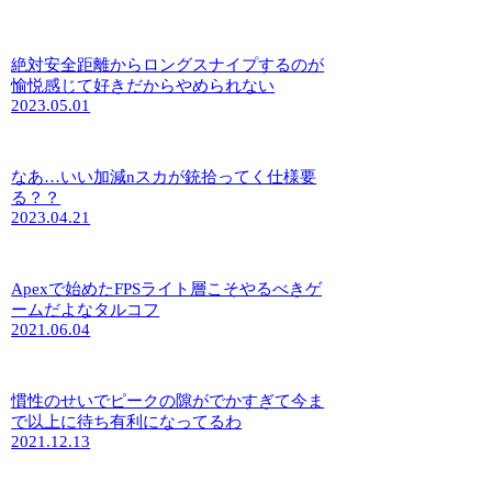
絶対安全距離からロングスナイプするのが
愉悦感じて好きだからやめられない
2023.05.01
なあ…いい加減nスカが銃拾ってく仕様要
る？？
2023.04.21
Apexで始めたFPSライト層こそやるべきゲ
ームだよなタルコフ
2021.06.04
慣性のせいでピークの隙がでかすぎて今ま
で以上に待ち有利になってるわ
2021.12.13