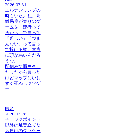
2026.03.31
エルデンリングの
時もいたよね。高
難易度が売りのゲ
ームを「流行って
るから」で買って
「難しい」「つま
んない」って言っ
て投げる奴。本当
に頭が悪いんだろ
うな。
配信みて面白そう
だったから買った
けどマップないし
すぐ死ぬしクソゲ
ー
匿名
2026.03.28
チェックポイント
以外は足音立てた
ら負けのクソゲー