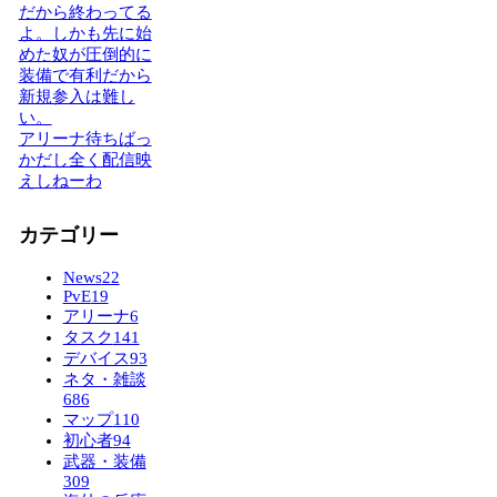
だから終わってる
よ。しかも先に始
めた奴が圧倒的に
装備で有利だから
新規参入は難し
い。
アリーナ待ちばっ
かだし全く配信映
えしねーわ
カテゴリー
News
22
PvE
19
アリーナ
6
タスク
141
デバイス
93
ネタ・雑談
686
マップ
110
初心者
94
武器・装備
309