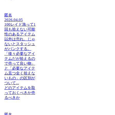
匿名
2026.04.05
100レイド漁って1
回も拾えない可能
性のあるアイテム
以外は売れ。じゃ
ないとスタッシュ
がパンクする。
「後々必要なアイ
テムだが拾えるの
で売って良い物」
と「必要なアイテ
ム且つ全く拾えな
いもの」の区別が
ついて...
どのアイテムを取
っておくべきか売
るべきか
匿名