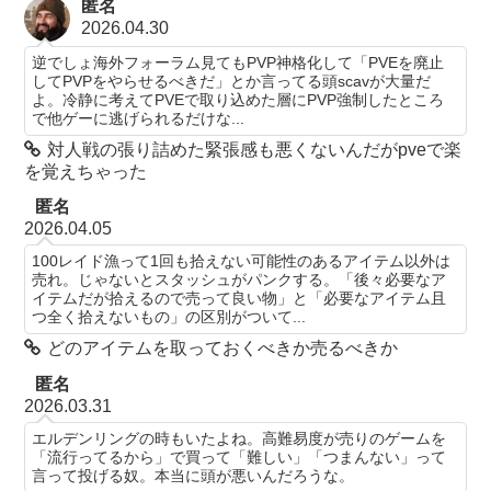
匿名
2026.04.30
逆でしょ海外フォーラム見てもPVP神格化して「PVEを廃止
してPVPをやらせるべきだ」とか言ってる頭scavが大量だ
よ。冷静に考えてPVEで取り込めた層にPVP強制したところ
で他ゲーに逃げられるだけな...
対人戦の張り詰めた緊張感も悪くないんだがpveで楽
を覚えちゃった
匿名
2026.04.05
100レイド漁って1回も拾えない可能性のあるアイテム以外は
売れ。じゃないとスタッシュがパンクする。「後々必要なア
イテムだが拾えるので売って良い物」と「必要なアイテム且
つ全く拾えないもの」の区別がついて...
どのアイテムを取っておくべきか売るべきか
匿名
2026.03.31
エルデンリングの時もいたよね。高難易度が売りのゲームを
「流行ってるから」で買って「難しい」「つまんない」って
言って投げる奴。本当に頭が悪いんだろうな。