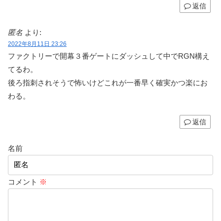
返信
匿名
より:
2022年8月11日 23:26
ファクトリーで開幕３番ゲートにダッシュして中でRGN構え
てるわ。
後ろ指刺されそうで怖いけどこれが一番早く確実かつ楽にお
わる。
返信
名前
コメント
※