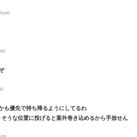
ORun0
9M0
ぞ
s0
んかも優先で持ち帰るようにしてるわ
きそうな位置に投げると案外巻き込めるから手放せん
bD0