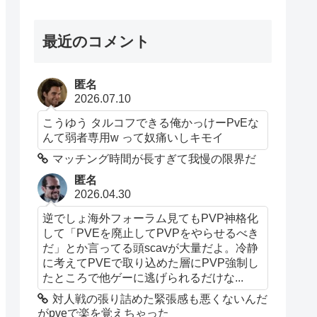
最近のコメント
匿名
2026.07.10
こうゆう タルコフできる俺かっけーPvEな
んて弱者専用w って奴痛いしキモイ
マッチング時間が長すぎて我慢の限界だ
匿名
2026.04.30
逆でしょ海外フォーラム見てもPVP神格化
して「PVEを廃止してPVPをやらせるべき
だ」とか言ってる頭scavが大量だよ。冷静
に考えてPVEで取り込めた層にPVP強制し
たところで他ゲーに逃げられるだけな...
対人戦の張り詰めた緊張感も悪くないんだ
がpveで楽を覚えちゃった