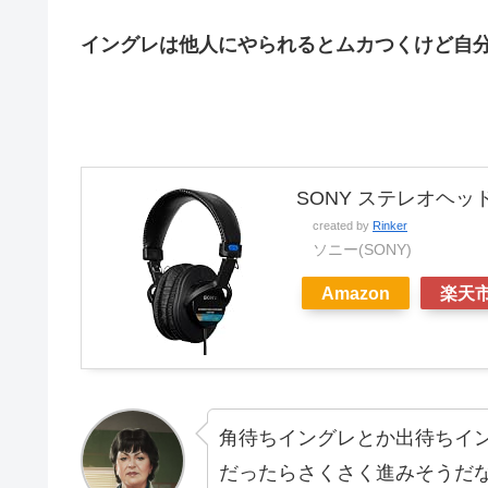
イングレは他人にやられるとムカつくけど自
SONY ステレオヘッドホ
created by
Rinker
ソニー(SONY)
Amazon
楽天
角待ちイングレとか出待ちイ
だったらさくさく進みそうだ