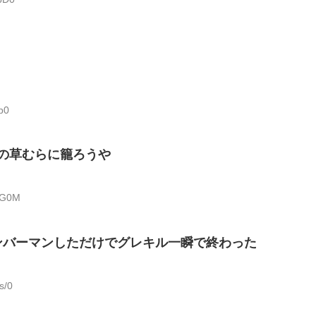
p0
11の草むらに籠ろうや
CG0M
ンバーマンしただけでグレキル一瞬で終わった
s/0