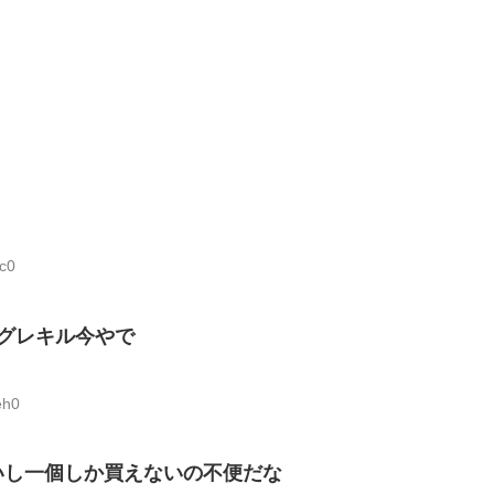
c0
らグレキル今やで
eh0
いし一個しか買えないの不便だな