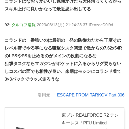
コランドはなおりかいいし保険かけたら大体帰ってくるから
スキル上げに良いかなって最近思い出してる
92:
タルコフ速報
2023/03/13(月) 21:24:23.37 ID:nzocD0i9d
コランドの一番強いのは最初の一発の防御力だから丁度その
レベル帯でやる事になる狙撃タスク関連で敵からの7.62x54R
のLPSやPSを止めるのがメインの役割になるな
狙撃タスクならマガジンがポケットに入るからリグ要らない
しコスパの面でも相性が良い、来期はモシンにコランド着て
3×3バックでウッズ走ろうな
引用元:
・ESCAPE FROM TARKOV Part.306
東プレ REALFORCE R2 テン
キーレス「PFU Limited