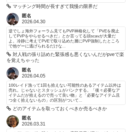
マッチング時間が長すぎて我慢の限界だ
匿名
2026.04.30
逆でしょ海外フォーラム見てもPVP神格化して「PVEを廃止
してPVPをやらせるべきだ」とか言ってる頭scavが大量だ
よ。冷静に考えてPVEで取り込めた層にPVP強制したところ
で他ゲーに逃げられるだけな...
対人戦の張り詰めた緊張感も悪くないんだがpveで楽
を覚えちゃった
匿名
2026.04.05
100レイド漁って1回も拾えない可能性のあるアイテム以外は
売れ。じゃないとスタッシュがパンクする。「後々必要なア
イテムだが拾えるので売って良い物」と「必要なアイテム且
つ全く拾えないもの」の区別がついて...
どのアイテムを取っておくべきか売るべきか
匿名
2026.03.31