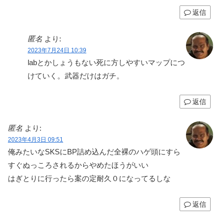
返信
匿名
より:
2023年7月24日 10:39
labとかしょうもない死に方しやすいマップにつ
けていく。武器だけはガチ。
返信
匿名
より:
2023年4月3日 09:51
俺みたいなSKSにBP詰め込んだ全裸のハゲ頭にすら
すぐぬっころされるからやめたほうがいい
はぎとりに行ったら案の定耐久０になってるしな
返信