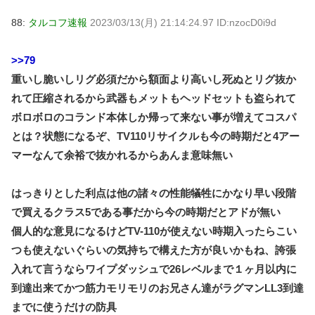
88:
タルコフ速報
2023/03/13(月) 21:14:24.97 ID:nzocD0i9d
>>79
重いし脆いしリグ必須だから額面より高いし死ぬとリグ抜か
れて圧縮されるから武器もメットもヘッドセットも盗られて
ボロボロのコランド本体しか帰って来ない事が増えてコスパ
とは？状態になるぞ、TV110リサイクルも今の時期だと4アー
マーなんて余裕で抜かれるからあんま意味無い
はっきりとした利点は他の諸々の性能犠牲にかなり早い段階
で買えるクラス5である事だから今の時期だとアドが無い
個人的な意見になるけどTV-110が使えない時期入ったらこい
つも使えないぐらいの気持ちで構えた方が良いかもね、誇張
入れて言うならワイプダッシュで26レベルまで１ヶ月以内に
到達出来てかつ筋力モリモリのお兄さん達がラグマンLL3到達
までに使うだけの防具