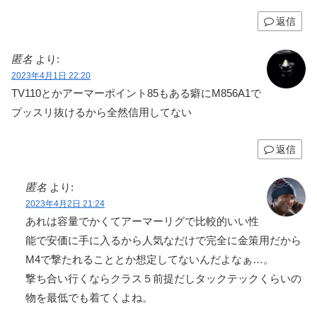
返信
匿名
より:
2023年4月1日 22:20
TV110とかアーマーポイント85もある癖にM856A1で
プッスリ抜けるから全然信用してない
返信
匿名
より:
2023年4月2日 21:24
あれは容量でかくてアーマーリグで比較的いい性
能で安価に手に入るから人気なだけで完全に金策用だから
M4で撃たれることとか想定してないんだよなぁ…。
撃ち合い行くならクラス５前提だしタックテックくらいの
物を最低でも着てくよね。