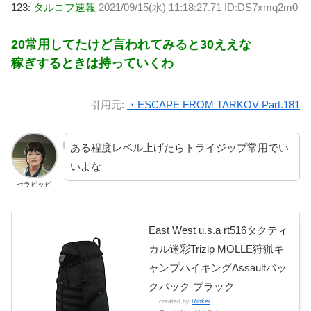
123:
タルコフ速報
2021/09/15(水) 11:18:27.71 ID:DS7xmq2m0
20常用してたけど言われてみると30ええな
稼ぎするときは持っていくわ
引用元:
・ESCAPE FROM TARKOV Part.181
ある程度レベル上げたらトライジップ常用でい
いよな
セラピッピ
East West u.s.a rt516タクティ
カル迷彩Trizip MOLLE狩猟キ
ャンプハイキングAssaultバッ
クパック ブラック
created by
Rinker