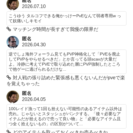
匿名
2026.07.10
こうゆう タルコフできる俺かっけーPvEなんて弱者専用w っ
て奴痛いしキモイ
マッチング時間が長すぎて我慢の限界だ
匿名
2026.04.30
逆でしょ海外フォーラム見てもPVP神格化して「PVEを廃止
してPVPをやらせるべきだ」とか言ってる頭scavが大量だ
よ。冷静に考えてPVEで取り込めた層にPVP強制したところ
で他ゲーに逃げられるだけな...
対人戦の張り詰めた緊張感も悪くないんだがpveで楽
を覚えちゃった
匿名
2026.04.05
100レイド漁って1回も拾えない可能性のあるアイテム以外は
売れ。じゃないとスタッシュがパンクする。「後々必要なア
イテムだが拾えるので売って良い物」と「必要なアイテム且
つ全く拾えないもの」の区別がついて...
どのアイテムを取っておくべきか売るべきか