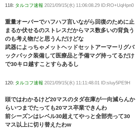
118:
タルコフ速報
2021/09/15(水) 11:06:08.29 ID:RO+UqHpn0
重量オーバーでハフハフ言いながら回復のために止
まるか伏せるのストレスだからマス数多いの背負う
のも考え物だと思うんだけどな
武器によっちゃメットヘッドセットアーマーリグバ
ックパック装備して医療品と予備マグ持ってるだけ
で30キロ越すことすらあるし
120:
タルコフ速報
2021/09/15(水) 11:11:48.01 ID:sIuy5PE9H
頭ではわかるけど20マスのタダ在庫が一向減らんか
らいつまでたっても20マス卒業できんわ
前シーズンはレベル30超えてやっと全部売って30
マス以上に切り替えたわw