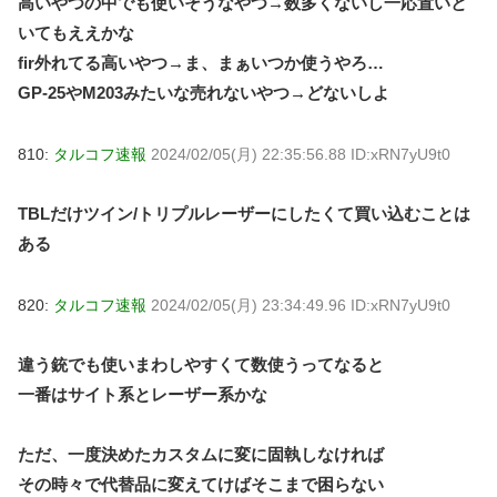
高いやつの中でも使いそうなやつ→数多くないし一応置いと
いてもええかな
fir外れてる高いやつ→ま、まぁいつか使うやろ…
GP-25やM203みたいな売れないやつ→どないしよ
810:
タルコフ速報
2024/02/05(月) 22:35:56.88 ID:xRN7yU9t0
TBLだけツイン/トリプルレーザーにしたくて買い込むことは
ある
820:
タルコフ速報
2024/02/05(月) 23:34:49.96 ID:xRN7yU9t0
違う銃でも使いまわしやすくて数使うってなると
一番はサイト系とレーザー系かな
ただ、一度決めたカスタムに変に固執しなければ
その時々で代替品に変えてけばそこまで困らない