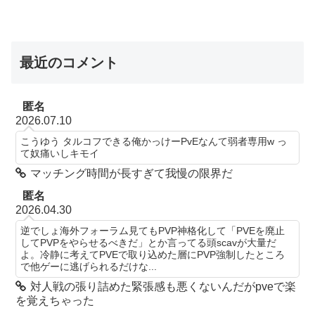
最近のコメント
匿名
2026.07.10
こうゆう タルコフできる俺かっけーPvEなんて弱者専用w っ
て奴痛いしキモイ
マッチング時間が長すぎて我慢の限界だ
匿名
2026.04.30
逆でしょ海外フォーラム見てもPVP神格化して「PVEを廃止
してPVPをやらせるべきだ」とか言ってる頭scavが大量だ
よ。冷静に考えてPVEで取り込めた層にPVP強制したところ
で他ゲーに逃げられるだけな...
対人戦の張り詰めた緊張感も悪くないんだがpveで楽
を覚えちゃった