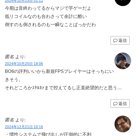
2024年10月25日 01:11
今期は音終わってるからマジで芋ゲーだよ
低リコイルなのも合わさって余計に酷い
倒すのも倒されるのも一瞬なことばっかだわ
返信
匿名
より:
2024年10月25日 18:06
BO6の評判いいから新規FPSプレイヤーはそっちにい
きそう。
それどころかｽﾀﾙｶｧまで控えてるし正直絶望的だと思う…
返信
匿名
より:
2024年12月21日 10:16
・慣性システムで飛び出しが圧倒的に不利