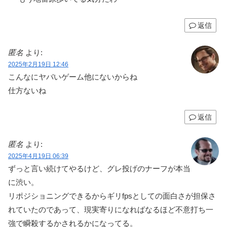
返信
匿名
より:
2025年2月19日 12:46
こんなにヤバいゲーム他にないからね
仕方ないね
返信
匿名
より:
2025年4月19日 06:39
ずっと言い続けてやるけど、グレ投げのナーフが本当
に渋い。
リポジショニングできるからギリfpsとしての面白さが担保さ
れていたのであって、現実寄りになればなるほど不意打ち一
強で瞬殺するかされるかになってる。