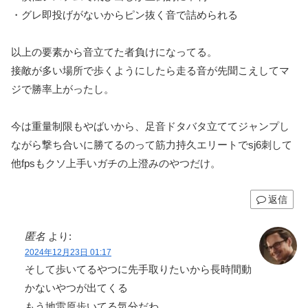
・グレ即投げがないからピン抜く音で詰められる
以上の要素から音立てた者負けになってる。
接敵が多い場所で歩くようにしたら走る音が先聞こえしてマ
ジで勝率上がったし。
今は重量制限もやばいから、足音ドタバタ立ててジャンプし
ながら撃ち合いに勝てるのって筋力持久エリートでsj6刺して
他fpsもクソ上手いガチの上澄みのやつだけ。
返信
匿名
より:
2024年12月23日 01:17
そして歩いてるやつに先手取りたいから長時間動
かないやつが出てくる
もう地雷原歩いてる気分だわ