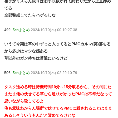
相手がミスらん限りは初手頭抜かれて終わりだから正直諦め
てる
全部警戒してたらハゲるしな
499:
5chまとめ
2024/10/10(木) 00:10:27.38
いうて今期は草の中ずっと入ってるとPMCカルマ(笑)落ちる
から多少はマシな感ある
草以外のガン待ちは普通にいるけど
506:
5chまとめ
2024/10/10(木) 02:29:10.79
タスク進める時は待機時間10分～15分取るから、その間にた
またま俺の伏せてる草むら通りがかったPMCは不幸だなって
思いながら殺してるよ
俺も意味わからん場所で伏せてるPMCに殺されることはまま
あるしそういうもんだと諦めてるけどな