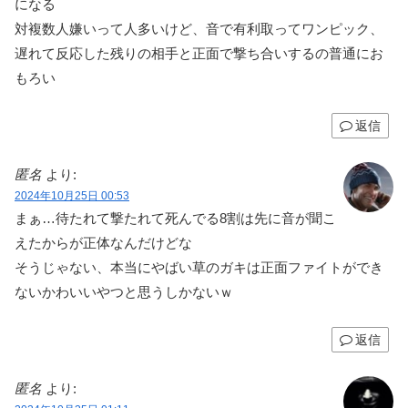
になる
対複数人嫌いって人多いけど、音で有利取ってワンピック、
遅れて反応した残りの相手と正面で撃ち合いするの普通にお
もろい
返信
匿名
より:
2024年10月25日 00:53
まぁ…待たれて撃たれて死んでる8割は先に音が聞こ
えたからが正体なんだけどな
そうじゃない、本当にやばい草のガキは正面ファイトができ
ないかわいいやつと思うしかないｗ
返信
匿名
より: