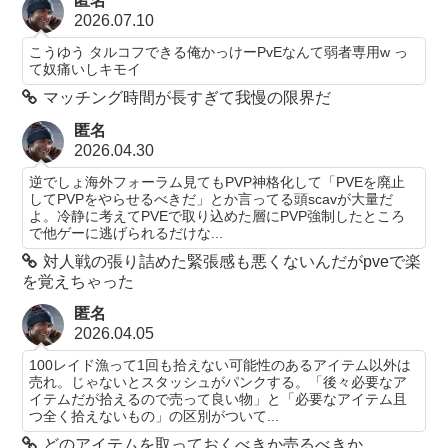
匿名
2026.07.10
こうゆう タルコフできる俺かっけーPvEなんて弱者専用w っ
て奴痛いしキモイ
マッチング時間が長すぎて我慢の限界だ
匿名
2026.04.30
逆でしょ海外フォーラム見てもPVP神格化して「PVEを廃止
してPVPをやらせるべきだ」とか言ってる頭scavが大量だ
よ。冷静に考えてPVEで取り込めた層にPVP強制したところ
で他ゲーに逃げられるだけな...
対人戦の張り詰めた緊張感も悪くないんだがpveで楽
を覚えちゃった
匿名
2026.04.05
100レイド漁って1回も拾えない可能性のあるアイテム以外は
売れ。じゃないとスタッシュがパンクする。「後々必要なア
イテムだが拾えるので売って良い物」と「必要なアイテム且
つ全く拾えないもの」の区別がついて...
どのアイテムを取っておくべきか売るべきか