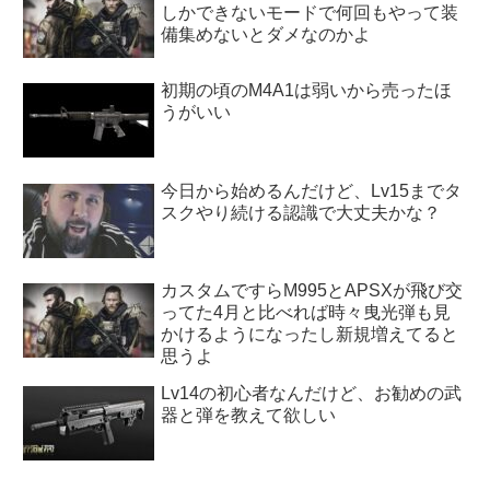
しかできないモードで何回もやって装
備集めないとダメなのかよ
初期の頃のM4A1は弱いから売ったほ
うがいい
今日から始めるんだけど、Lv15までタ
スクやり続ける認識で大丈夫かな？
カスタムですらM995とAPSXが飛び交
ってた4月と比べれば時々曳光弾も見
かけるようになったし新規増えてると
思うよ
Lv14の初心者なんだけど、お勧めの武
器と弾を教えて欲しい