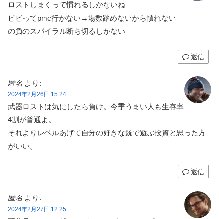
ロストしまくって慣れるしかないね
ビビってpmc行かない→場数踏めないから慣れない
の負のスパイラル断ち切るしかない
返信
匿名
より:
2024年2月26日 15:24
武器ロストは気にしたら負け。今季うまい人も生存率
4割が普通よ。
それよりレベルあげて自分の好きな銃で遊ぶ投資と思った方
がいい。
返信
匿名
より:
2024年2月27日 12:25