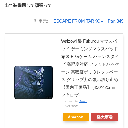
出で装備回して頑張って
引用元:
・ESCAPE FROM TARKOV Part.349
Waizowl 梟 Fukurou マウスパ
ッド ゲーミングマウスパッド
布製 FPSゲーム バランスタイ
プ 高湿度対応 フラットパッケ
ージ 高密度ポリウレタンベー
ス グリップ力の強い滑り止め
【国内正規品】 (490*420mm,
フクロウ)
created by
Rinker
Waizowl
Amazon
楽天市場