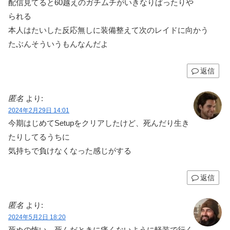
配信見てると60越えのガチムチがいきなりぱったりや
られる
本人はたいした反応無しに装備整えて次のレイドに向かう
たぶんそういうもんなんだよ
返信
匿名
より:
2024年2月29日 14:01
今期はじめてSetupをクリアしたけど、死んだり生き
たりしてるうちに
気持ちで負けなくなった感じがする
返信
匿名
より:
2024年5月2日 18:20
死ぬの怖い→死んだときに痛くないように軽装で行く