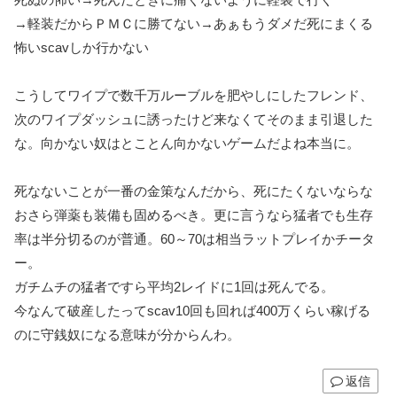
→軽装だからＰＭＣに勝てない→あぁもうダメだ死にまくる
怖いscavしか行かない
こうしてワイプで数千万ルーブルを肥やしにしたフレンド、
次のワイプダッシュに誘ったけど来なくてそのまま引退した
な。向かない奴はとことん向かないゲームだよね本当に。
死なないことが一番の金策なんだから、死にたくないならな
おさら弾薬も装備も固めるべき。更に言うなら猛者でも生存
率は半分切るのが普通。60～70は相当ラットプレイかチータ
ー。
ガチムチの猛者ですら平均2レイドに1回は死んでる。
今なんて破産したってscav10回も回れば400万くらい稼げる
のに守銭奴になる意味が分からんわ。
返信