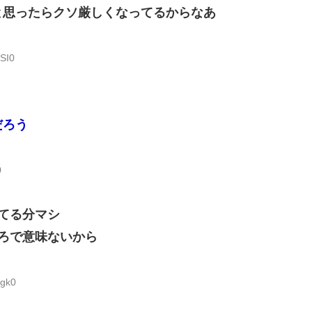
と思ったらクソ厳しくなってるからなあ
SI0
だろう
0
てる分マシ
ろで意味ないから
Sgk0