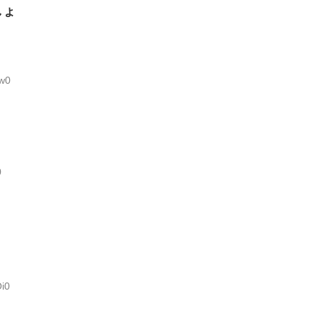
しょ
Zw0
0
i0