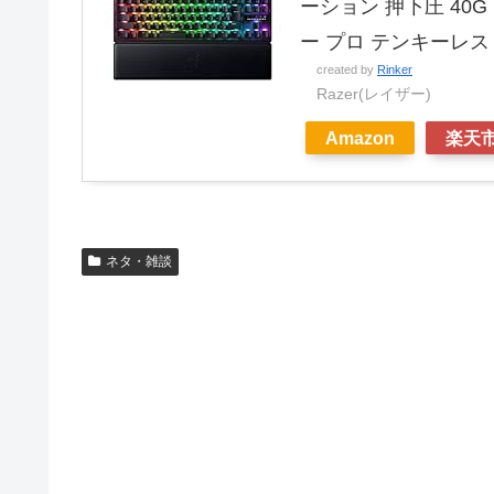
ーション 押下圧 40
ー プロ テンキーレ
created by
Rinker
Razer(レイザー)
Amazon
楽天
ネタ・雑談