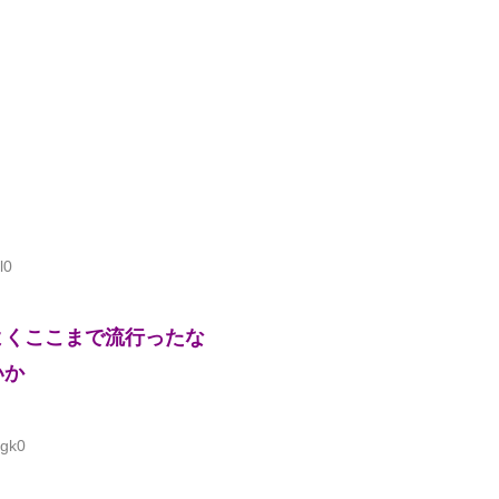
l0
よくここまで流行ったな
いか
Sgk0