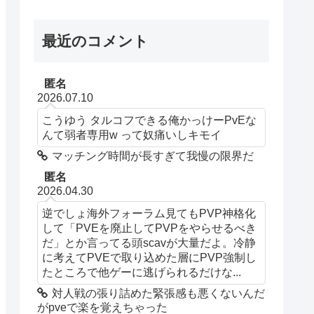
最近のコメント
匿名
2026.07.10
こうゆう タルコフできる俺かっけーPvEな
んて弱者専用w って奴痛いしキモイ
マッチング時間が長すぎて我慢の限界だ
匿名
2026.04.30
逆でしょ海外フォーラム見てもPVP神格化
して「PVEを廃止してPVPをやらせるべき
だ」とか言ってる頭scavが大量だよ。冷静
に考えてPVEで取り込めた層にPVP強制し
たところで他ゲーに逃げられるだけな...
対人戦の張り詰めた緊張感も悪くないんだ
がpveで楽を覚えちゃった