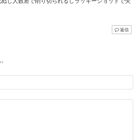
死ぬし人数差で削り切られるしラッキーショットで失
返信
ん。