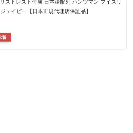
G リストレスト付属 日本語配列 ハンツマン ブイスリ
ス ジェイピー【日本正規代理店保証品】
市場