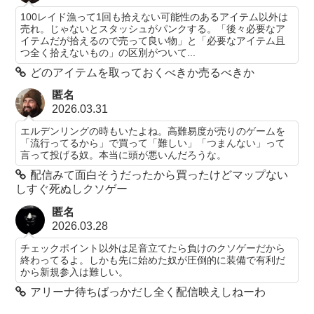
100レイド漁って1回も拾えない可能性のあるアイテム以外は
売れ。じゃないとスタッシュがパンクする。「後々必要なア
イテムだが拾えるので売って良い物」と「必要なアイテム且
つ全く拾えないもの」の区別がついて...
どのアイテムを取っておくべきか売るべきか
匿名
2026.03.31
エルデンリングの時もいたよね。高難易度が売りのゲームを
「流行ってるから」で買って「難しい」「つまんない」って
言って投げる奴。本当に頭が悪いんだろうな。
配信みて面白そうだったから買ったけどマップない
しすぐ死ぬしクソゲー
匿名
2026.03.28
チェックポイント以外は足音立てたら負けのクソゲーだから
終わってるよ。しかも先に始めた奴が圧倒的に装備で有利だ
から新規参入は難しい。
アリーナ待ちばっかだし全く配信映えしねーわ