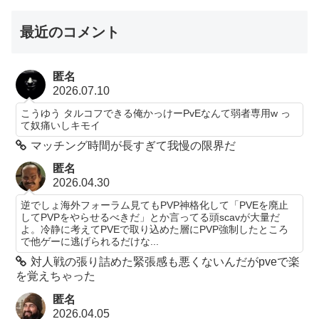
最近のコメント
匿名
2026.07.10
こうゆう タルコフできる俺かっけーPvEなんて弱者専用w っ
て奴痛いしキモイ
マッチング時間が長すぎて我慢の限界だ
匿名
2026.04.30
逆でしょ海外フォーラム見てもPVP神格化して「PVEを廃止
してPVPをやらせるべきだ」とか言ってる頭scavが大量だ
よ。冷静に考えてPVEで取り込めた層にPVP強制したところ
で他ゲーに逃げられるだけな...
対人戦の張り詰めた緊張感も悪くないんだがpveで楽
を覚えちゃった
匿名
2026.04.05