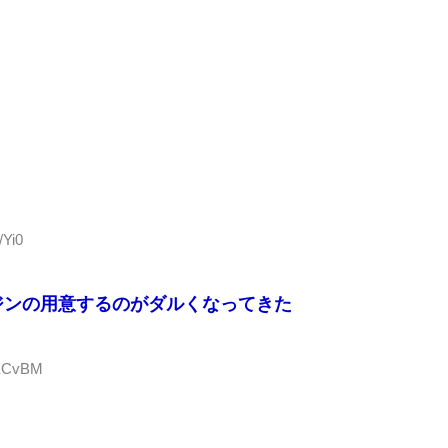
/Yi0
ジンの用意するのがダルくなってきた
XXCvBM