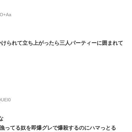
2VO+Aa
かけられて立ち上がったら三人パーティーに囲まれて
QUEI0
な
後漁ってる奴を即爆グレで爆殺するのにハマっとる