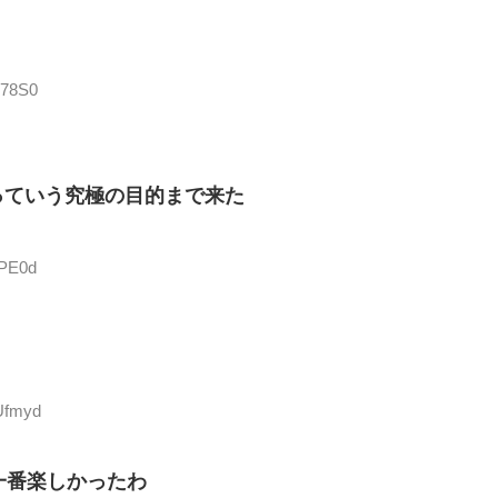
B78S0
っていう究極の目的まで来た
rPE0d
Ufmyd
一番楽しかったわ