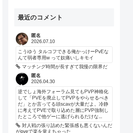
最近のコメント
匿名
2026.07.10
こうゆう タルコフできる俺かっけーPvEな
んて弱者専用w って奴痛いしキモイ
マッチング時間が長すぎて我慢の限界だ
匿名
2026.04.30
逆でしょ海外フォーラム見てもPVP神格化
して「PVEを廃止してPVPをやらせるべき
だ」とか言ってる頭scavが大量だよ。冷静
に考えてPVEで取り込めた層にPVP強制し
たところで他ゲーに逃げられるだけな...
対人戦の張り詰めた緊張感も悪くないんだ
がpveで楽を覚えちゃった