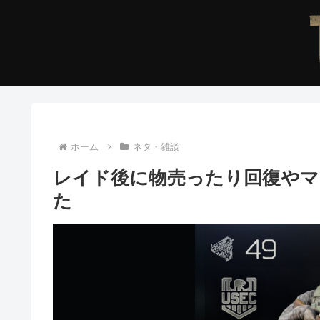
ホーム
ネタ・雑談
レイド後に物売ったり回復や
た