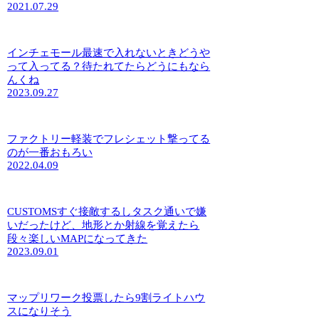
2021.07.29
インチェモール最速で入れないときどうや
って入ってる？待たれてたらどうにもなら
んくね
2023.09.27
ファクトリー軽装でフレシェット撃ってる
のが一番おもろい
2022.04.09
CUSTOMSすぐ接敵するしタスク通いで嫌
いだったけど、地形とか射線を覚えたら
段々楽しいMAPになってきた
2023.09.01
マップリワーク投票したら9割ライトハウ
スになりそう