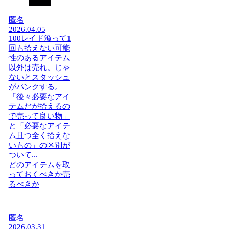
匿名
2026.04.05
100レイド漁って1
回も拾えない可能
性のあるアイテム
以外は売れ。じゃ
ないとスタッシュ
がパンクする。
「後々必要なアイ
テムだが拾えるの
で売って良い物」
と「必要なアイテ
ム且つ全く拾えな
いもの」の区別が
ついて...
どのアイテムを取
っておくべきか売
るべきか
匿名
2026.03.31