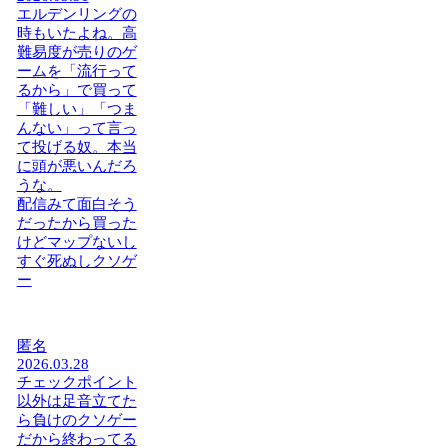
エルデンリングの
時もいたよね。高
難易度が売りのゲ
ームを「流行って
るから」で買って
「難しい」「つま
んない」って言っ
て投げる奴。本当
に頭が悪いんだろ
うな。
配信みて面白そう
だったから買った
けどマップないし
すぐ死ぬしクソゲ
ー
匿名
2026.03.28
チェックポイント
以外は足音立てた
ら負けのクソゲー
だから終わってる