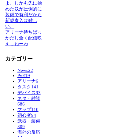
よ。しかも先に始
めた奴が圧倒的に
装備で有利だから
新規参入は難し
い。
アリーナ待ちばっ
かだし全く配信映
えしねーわ
カテゴリー
News
22
PvE
19
アリーナ
6
タスク
141
デバイス
93
ネタ・雑談
686
マップ
110
初心者
94
武器・装備
309
海外の反応