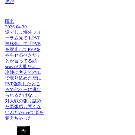
界だ
匿名
2026.04.30
逆でしょ海外フォ
ーラム見てもPVP
神格化して「PVE
を廃止してPVPを
やらせるべきだ」
とか言ってる頭
scavが大量だよ。
冷静に考えてPVE
で取り込めた層に
PVP強制したとこ
ろで他ゲーに逃げ
られるだけな...
対人戦の張り詰め
た緊張感も悪くな
いんだがpveで楽を
覚えちゃった