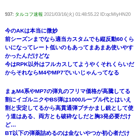
937:
タルコフ速報
2021/03/16(火) 01:48:55.22 ID:qcMIyHN20
今のAKは本当に微妙
前シーズンまでなら適当カスタムでも縦反動60くら
いになってレート低いのもあってまあまあ使いやす
かったんだけどな
今はRPK以外はフルカスしてようやくそれくらいだ
からそれならM4やMP7でいいじゃんってなる
まぁM4系やMP7の弾丸のフリマ価格が高騰してる
割にイゴルニクやBS弾は1000ルーブル代とはいえ
割と安定してるから高貫通弾ブチかまし銃として使
う道はある、両方とも破砕なしだと胸3発必要だけ
ど…
BT以下の弾薬詰めるのは金ないやつか初心者だけ