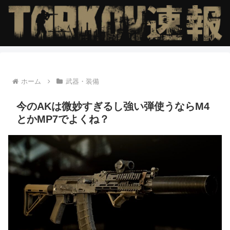
ホーム
武器・装備
今のAKは微妙すぎるし強い弾使うならM4
とかMP7でよくね？