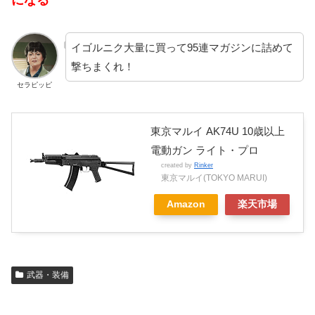
イゴルニク大量に買って95連マガジンに詰めて
撃ちまくれ！
セラピッピ
東京マルイ AK74U 10歳以上
電動ガン ライト・プロ
created by
Rinker
東京マルイ(TOKYO MARUI)
Amazon
楽天市場
武器・装備