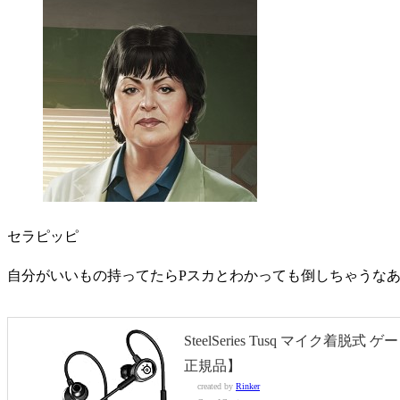
セラピッピ
自分がいいもの持ってたらPスカとわかっても倒しちゃうな
SteelSeries Tusq マイク着脱
正規品】
created by
Rinker