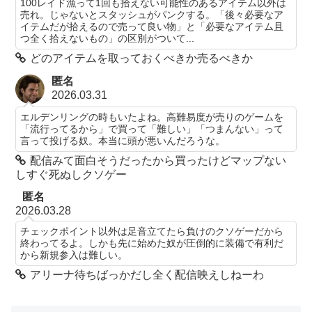
100レイド漁って1回も拾えない可能性のあるアイテム以外は
売れ。じゃないとスタッシュがパンクする。「後々必要なア
イテムだが拾えるので売って良い物」と「必要なアイテム且
つ全く拾えないもの」の区別がついて...
どのアイテムを取っておくべきか売るべきか
匿名
2026.03.31
エルデンリングの時もいたよね。高難易度が売りのゲームを
「流行ってるから」で買って「難しい」「つまんない」って
言って投げる奴。本当に頭が悪いんだろうな。
配信みて面白そうだったから買ったけどマップない
しすぐ死ぬしクソゲー
匿名
2026.03.28
チェックポイント以外は足音立てたら負けのクソゲーだから
終わってるよ。しかも先に始めた奴が圧倒的に装備で有利だ
から新規参入は難しい。
アリーナ待ちばっかだし全く配信映えしねーわ