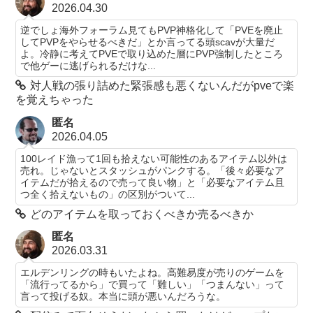
2026.04.30
逆でしょ海外フォーラム見てもPVP神格化して「PVEを廃止
してPVPをやらせるべきだ」とか言ってる頭scavが大量だ
よ。冷静に考えてPVEで取り込めた層にPVP強制したところ
で他ゲーに逃げられるだけな...
対人戦の張り詰めた緊張感も悪くないんだがpveで楽
を覚えちゃった
匿名
2026.04.05
100レイド漁って1回も拾えない可能性のあるアイテム以外は
売れ。じゃないとスタッシュがパンクする。「後々必要なア
イテムだが拾えるので売って良い物」と「必要なアイテム且
つ全く拾えないもの」の区別がついて...
どのアイテムを取っておくべきか売るべきか
匿名
2026.03.31
エルデンリングの時もいたよね。高難易度が売りのゲームを
「流行ってるから」で買って「難しい」「つまんない」って
言って投げる奴。本当に頭が悪いんだろうな。