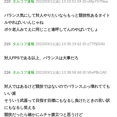
210:
タルコフ速報
2022/03/11(金) 13:10:51.04 ID:oMpYV7Nsa
バランス気にして対人やりたいならもっと競技性あるタイト
ルやればいいんじゃね
ボケ老人みてえに同じこと連呼してんのやばいでしょ
215:
タルコフ速報
2022/03/11(金) 13:35:19.62 ID:z7TPj0240
対人FPSである以上、バランスは大事だろ
216:
タルコフ速報
2022/03/11(金) 13:38:58.68 ID:V6vPBc1A0
対人ではあるけど競技ではないのでバランスぶっ壊れてても
いい派
そういう武器って目指す目標にもなるし負けたときの言い訳
にもなるし笑える
競技だったら確かにムチャ腹立つと思うけど