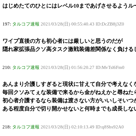
はじめたてのひとにはレベル10まであげさせるようル
197:
タルコフ速報
2021/03/28(日) 00:55:40.43 ID:DcZB8j3Z0
ワイプ直後の方も初心者には厳しいと思うのだが
隠れ家拡張品クソ高タスク激戦装備差関係なく負ける
210:
タルコフ速報
2021/03/28(日) 01:56:20.27 ID:MvTsl6Fm0
あんまり介護しすぎると現状に甘えて自分で考えなく
毎回クソみてぇな装備で来るから金がねえかと尋ねたら
初心者介護するなら装備は渡さない方がいいしそいつ
ある程度自分で切り開かせないと何時までも成長しな
218:
タルコフ速報
2021/03/28(日) 02:10:13.49 ID:q8Sbs92A0