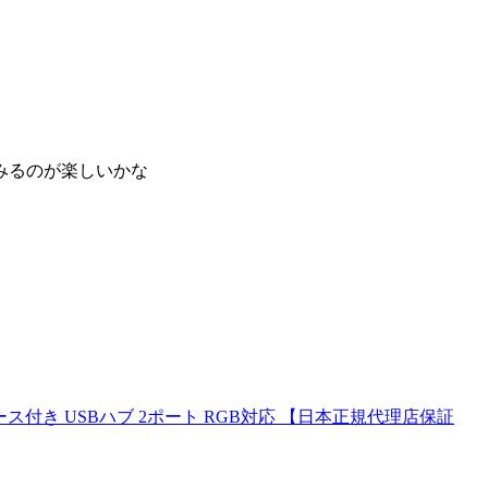
みるのが楽しいかな
滑り止めベース付き USBハブ 2ポート RGB対応 【日本正規代理店保証