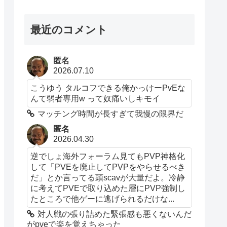
最近のコメント
匿名
2026.07.10
こうゆう タルコフできる俺かっけーPvEな
んて弱者専用w って奴痛いしキモイ
マッチング時間が長すぎて我慢の限界だ
匿名
2026.04.30
逆でしょ海外フォーラム見てもPVP神格化
して「PVEを廃止してPVPをやらせるべき
だ」とか言ってる頭scavが大量だよ。冷静
に考えてPVEで取り込めた層にPVP強制し
たところで他ゲーに逃げられるだけな...
対人戦の張り詰めた緊張感も悪くないんだ
がpveで楽を覚えちゃった