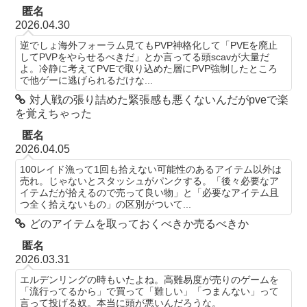
匿名
2026.04.30
逆でしょ海外フォーラム見てもPVP神格化して「PVEを廃止
してPVPをやらせるべきだ」とか言ってる頭scavが大量だ
よ。冷静に考えてPVEで取り込めた層にPVP強制したところ
で他ゲーに逃げられるだけな...
対人戦の張り詰めた緊張感も悪くないんだがpveで楽
を覚えちゃった
匿名
2026.04.05
100レイド漁って1回も拾えない可能性のあるアイテム以外は
売れ。じゃないとスタッシュがパンクする。「後々必要なア
イテムだが拾えるので売って良い物」と「必要なアイテム且
つ全く拾えないもの」の区別がついて...
どのアイテムを取っておくべきか売るべきか
匿名
2026.03.31
エルデンリングの時もいたよね。高難易度が売りのゲームを
「流行ってるから」で買って「難しい」「つまんない」って
言って投げる奴。本当に頭が悪いんだろうな。