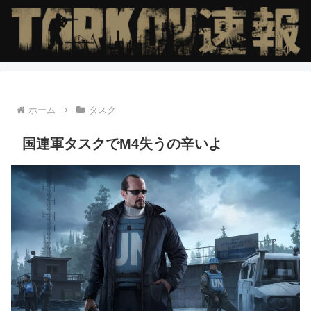
ホーム
タスク
国連軍タスクでM4失うの辛いよ