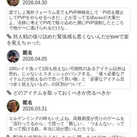
2026.04.30
逆でしょ海外フォーラム見てもPVP神格化して「PVEを廃止
してPVPをやらせるべきだ」とか言ってる頭scavが大量だ
よ。冷静に考えてPVEで取り込めた層にPVP強制したところ
で他ゲーに逃げられるだけな...
対人戦の張り詰めた緊張感も悪くないんだがpveで楽
を覚えちゃった
匿名
2026.04.05
100レイド漁って1回も拾えない可能性のあるアイテム以外は
売れ。じゃないとスタッシュがパンクする。「後々必要なア
イテムだが拾えるので売って良い物」と「必要なアイテム且
つ全く拾えないもの」の区別がついて...
どのアイテムを取っておくべきか売るべきか
匿名
2026.03.31
エルデンリングの時もいたよね。高難易度が売りのゲームを
「流行ってるから」で買って「難しい」「つまんない」って
言って投げる奴。本当に頭が悪いんだろうな。