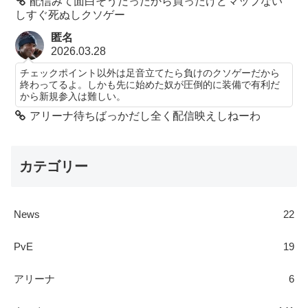
配信みて面白そうだったから買ったけどマップない
しすぐ死ぬしクソゲー
匿名
2026.03.28
チェックポイント以外は足音立てたら負けのクソゲーだから
終わってるよ。しかも先に始めた奴が圧倒的に装備で有利だ
から新規参入は難しい。
アリーナ待ちばっかだし全く配信映えしねーわ
カテゴリー
News
22
PvE
19
アリーナ
6