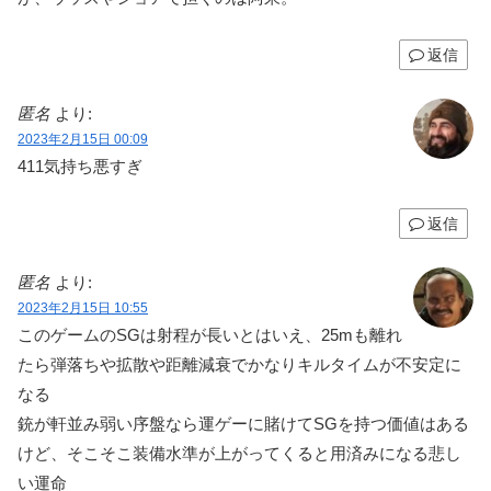
返信
匿名
より:
2023年2月15日 00:09
411気持ち悪すぎ
返信
匿名
より:
2023年2月15日 10:55
このゲームのSGは射程が長いとはいえ、25mも離れ
たら弾落ちや拡散や距離減衰でかなりキルタイムが不安定に
なる
銃が軒並み弱い序盤なら運ゲーに賭けてSGを持つ価値はある
けど、そこそこ装備水準が上がってくると用済みになる悲し
い運命