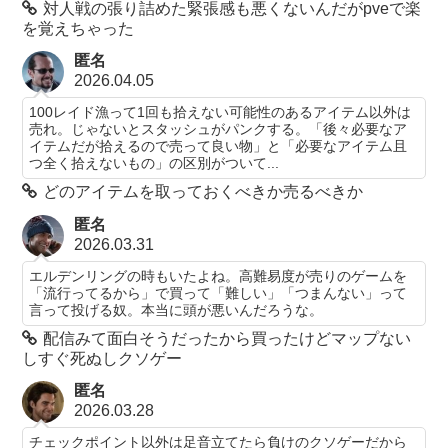
対人戦の張り詰めた緊張感も悪くないんだがpveで楽
を覚えちゃった
匿名
2026.04.05
100レイド漁って1回も拾えない可能性のあるアイテム以外は
売れ。じゃないとスタッシュがパンクする。「後々必要なア
イテムだが拾えるので売って良い物」と「必要なアイテム且
つ全く拾えないもの」の区別がついて...
どのアイテムを取っておくべきか売るべきか
匿名
2026.03.31
エルデンリングの時もいたよね。高難易度が売りのゲームを
「流行ってるから」で買って「難しい」「つまんない」って
言って投げる奴。本当に頭が悪いんだろうな。
配信みて面白そうだったから買ったけどマップない
しすぐ死ぬしクソゲー
匿名
2026.03.28
チェックポイント以外は足音立てたら負けのクソゲーだから