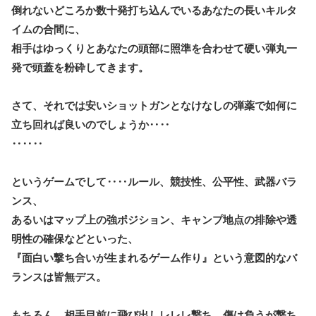
倒れないどころか数十発打ち込んでいるあなたの長いキルタ
イムの合間に、
相手はゆっくりとあなたの頭部に照準を合わせて硬い弾丸一
発で頭蓋を粉砕してきます。
さて、それでは安いショットガンとなけなしの弾薬で如何に
立ち回れば良いのでしょうか‥‥
‥‥‥
というゲームでして‥‥ルール、競技性、公平性、武器バラ
ンス、
あるいはマップ上の強ポジション、キャンプ地点の排除や透
明性の確保などといった、
『面白い撃ち合いが生まれるゲーム作り』という意図的なバ
ランスは皆無デス。
もちろん、相手目前に飛び出しレレレ撃ち、傷は負うが撃ち