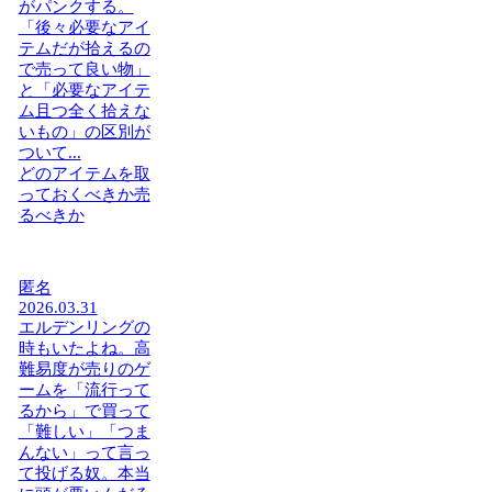
がパンクする。
「後々必要なアイ
テムだが拾えるの
で売って良い物」
と「必要なアイテ
ム且つ全く拾えな
いもの」の区別が
ついて...
どのアイテムを取
っておくべきか売
るべきか
匿名
2026.03.31
エルデンリングの
時もいたよね。高
難易度が売りのゲ
ームを「流行って
るから」で買って
「難しい」「つま
んない」って言っ
て投げる奴。本当