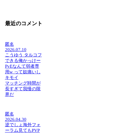
最近のコメント
匿名
2026.07.10
こうゆう タルコフ
できる俺かっけー
PvEなんて弱者専
用w って奴痛いし
キモイ
マッチング時間が
長すぎて我慢の限
界だ
匿名
2026.04.30
逆でしょ海外フォ
ーラム見てもPVP