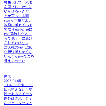
神格化して「PVE
を廃止してPVPを
やらせるべきだ」
とか言ってる頭
scavが大量だよ。
冷静に考えてPVE
で取り込めた層に
PVP強制したとこ
ろで他ゲーに逃げ
られるだけな...
対人戦の張り詰め
た緊張感も悪くな
いんだがpveで楽を
覚えちゃった
匿名
2026.04.05
100レイド漁って1
回も拾えない可能
性のあるアイテム
以外は売れ。じゃ
ないとスタッシュ