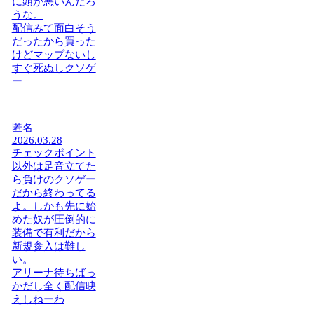
に頭が悪いんだろ
うな。
配信みて面白そう
だったから買った
けどマップないし
すぐ死ぬしクソゲ
ー
匿名
2026.03.28
チェックポイント
以外は足音立てた
ら負けのクソゲー
だから終わってる
よ。しかも先に始
めた奴が圧倒的に
装備で有利だから
新規参入は難し
い。
アリーナ待ちばっ
かだし全く配信映
えしねーわ