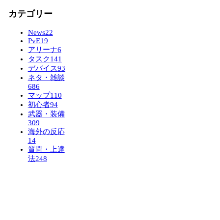
カテゴリー
News
22
PvE
19
アリーナ
6
タスク
141
デバイス
93
ネタ・雑談
686
マップ
110
初心者
94
武器・装備
309
海外の反応
14
質問・上達
法
248