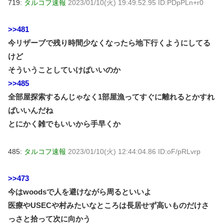
719:
タルコフ速報
2023/01/10(火) 19:49:52.95 ID:PDpPLn+r0
>>481
今リザーブで残り時間少なくなったら地下行くようにしてる
けど
そういうことしていけばいいのか
>>485
全部屋探索するんじゃなく1部屋漁ってすぐに離れるとかすれ
ばいいんだね
とにかく雑でもいいから手早くか
485:
タルコフ速報
2023/01/10(火) 12:44:04.86 ID:oF/pRLvrp
>>473
今はwoodsで人を避けながら周るといいよ
医療やUSECや村みたいなところは長居せず高いものだけさ
っさと拾って次に向かう