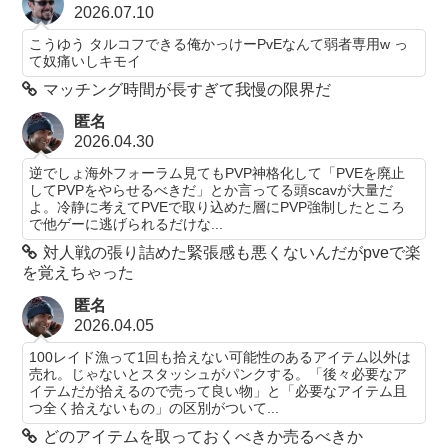
2026.07.10
こうゆう タルコフできる俺かっけーPvEなんて弱者専用w っ
て奴痛いしキモイ
マッチング時間が長すぎて我慢の限界だ
匿名
2026.04.30
逆でしょ海外フォーラム見てもPVP神格化して「PVEを廃止
してPVPをやらせるべきだ」とか言ってる頭scavが大量だ
よ。冷静に考えてPVEで取り込めた層にPVP強制したところ
で他ゲーに逃げられるだけな...
対人戦の張り詰めた緊張感も悪くないんだがpveで楽
を覚えちゃった
匿名
2026.04.05
100レイド漁って1回も拾えない可能性のあるアイテム以外は
売れ。じゃないとスタッシュがパンクする。「後々必要なア
イテムだが拾えるので売って良い物」と「必要なアイテム且
つ全く拾えないもの」の区別がついて...
どのアイテムを取っておくべきか売るべきか