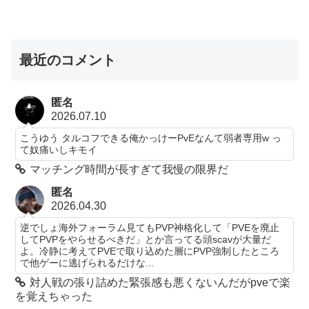
最近のコメント
匿名
2026.07.10
こうゆう タルコフできる俺かっけーPvEなんて弱者専用w っ
て奴痛いしキモイ
マッチング時間が長すぎて我慢の限界だ
匿名
2026.04.30
逆でしょ海外フォーラム見てもPVP神格化して「PVEを廃止
してPVPをやらせるべきだ」とか言ってる頭scavが大量だ
よ。冷静に考えてPVEで取り込めた層にPVP強制したところ
で他ゲーに逃げられるだけな...
対人戦の張り詰めた緊張感も悪くないんだがpveで楽
を覚えちゃった