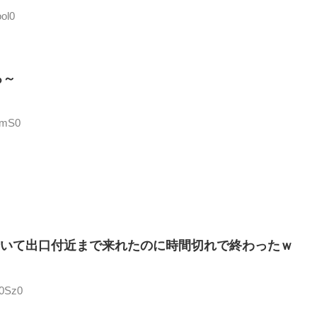
ol0
ろ～
wmS0
歩いて出口付近まで来れたのに時間切れで終わったｗ
P0Sz0