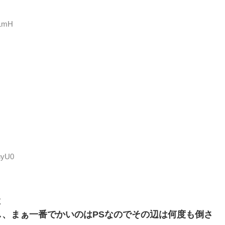
bLmH
uyU0
よ
、まぁ一番でかいのはPSなのでその辺は何度も倒さ