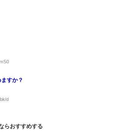
wmS0
めますか？
bk/d
ならおすすめする