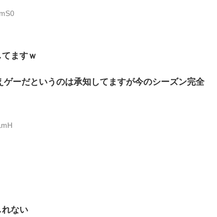
wmS0
してますｗ
えゲーだというのは承知してますが今のシーズン完全
bLmH
しれない