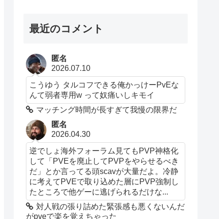
最近のコメント
匿名
2026.07.10
こうゆう タルコフできる俺かっけーPvEな
んて弱者専用w って奴痛いしキモイ
マッチング時間が長すぎて我慢の限界だ
匿名
2026.04.30
逆でしょ海外フォーラム見てもPVP神格化
して「PVEを廃止してPVPをやらせるべき
だ」とか言ってる頭scavが大量だよ。冷静
に考えてPVEで取り込めた層にPVP強制し
たところで他ゲーに逃げられるだけな...
対人戦の張り詰めた緊張感も悪くないんだ
がpveで楽を覚えちゃった