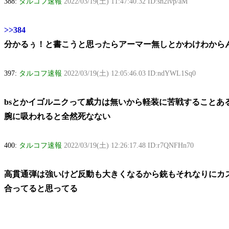
388:
タルコフ速報
2022/03/19(土) 11:47:40.32 ID:sn2lvp/aM
>>384
分かるぅ！と書こうと思ったらアーマー無しとかわけわから
397:
タルコフ速報
2022/03/19(土) 12:05:46.03 ID:ndYWL1Sq0
bsとかイゴルニクって威力は無いから軽装に苦戦することあ
腕に吸われると全然死なない
400:
タルコフ速報
2022/03/19(土) 12:26:17.48 ID:r7QNFHn70
高貫通弾は強いけど反動も大きくなるから銃もそれなりにカ
合ってると思ってる