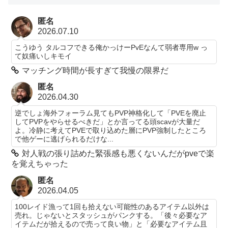
匿名
2026.07.10
こうゆう タルコフできる俺かっけーPvEなんて弱者専用w っ
て奴痛いしキモイ
マッチング時間が長すぎて我慢の限界だ
匿名
2026.04.30
逆でしょ海外フォーラム見てもPVP神格化して「PVEを廃止
してPVPをやらせるべきだ」とか言ってる頭scavが大量だ
よ。冷静に考えてPVEで取り込めた層にPVP強制したところ
で他ゲーに逃げられるだけな...
対人戦の張り詰めた緊張感も悪くないんだがpveで楽
を覚えちゃった
匿名
2026.04.05
100レイド漁って1回も拾えない可能性のあるアイテム以外は
売れ。じゃないとスタッシュがパンクする。「後々必要なア
イテムだが拾えるので売って良い物」と「必要なアイテム且