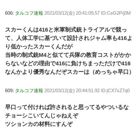
606:
タルコフ速報
2021/03/12(金) 20:41:09.57 ID:CeG2P/j0M
スカーくんは416と米軍制式銃トライアルで競っ
て、人体工学に基づいて設計されジャム率も416よ
り低かったスカーくんだが
当時の制式銃M4と似てて兵隊の教育コストがかか
らないなどの理由で416に負けちまっただけで416
なんかより優秀なんだぞスカーは（めっちゃ早口）
609:
タルコフ速報
2021/03/12(金) 20:44:51.92 ID:jCX7xZ7q0
早口って付ければ許されると思ってるやついるな
チョーシこいてんじゃねえぞ
ツションカの材料にすんぞ