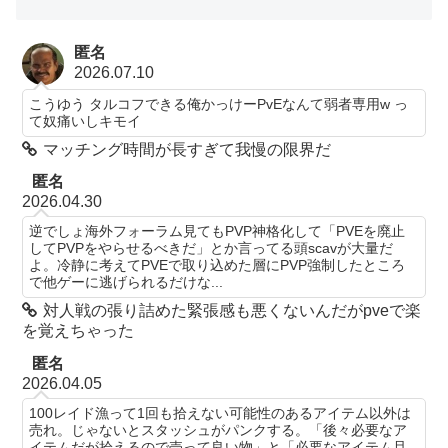
匿名
2026.07.10
こうゆう タルコフできる俺かっけーPvEなんて弱者専用w っ
て奴痛いしキモイ
マッチング時間が長すぎて我慢の限界だ
匿名
2026.04.30
逆でしょ海外フォーラム見てもPVP神格化して「PVEを廃止
してPVPをやらせるべきだ」とか言ってる頭scavが大量だ
よ。冷静に考えてPVEで取り込めた層にPVP強制したところ
で他ゲーに逃げられるだけな...
対人戦の張り詰めた緊張感も悪くないんだがpveで楽
を覚えちゃった
匿名
2026.04.05
100レイド漁って1回も拾えない可能性のあるアイテム以外は
売れ。じゃないとスタッシュがパンクする。「後々必要なア
イテムだが拾えるので売って良い物」と「必要なアイテム且