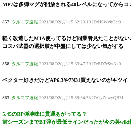
MP7は多弾マグが開放される40レベルになってから
857:
タルコフ速報
2021/08/02(月) 15:32:20.10 ID:HSWvkOct0
軽く改造したM1A使ってるけど同業者見たことがない
コスパ武器の選択肢が中盤にしては少ない気がする
858:
タルコフ速報
2021/08/02(月) 15:33:47.79 ID:ED7rSwAk0
ベクター好きだけどAP6.3や7N31買えないのがキツイ
863:
タルコフ速報
2021/08/02(月) 15:59:34.53 ID:1yZowyQBM
5.45のBP弾地味に貫通あがってる？
前シーズンまでBT弾が最低ラインだったが今の英wiki