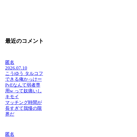
最近のコメント
匿名
2026.07.10
こうゆう タルコフ
できる俺かっけー
PvEなんて弱者専
用w って奴痛いし
キモイ
マッチング時間が
長すぎて我慢の限
界だ
匿名