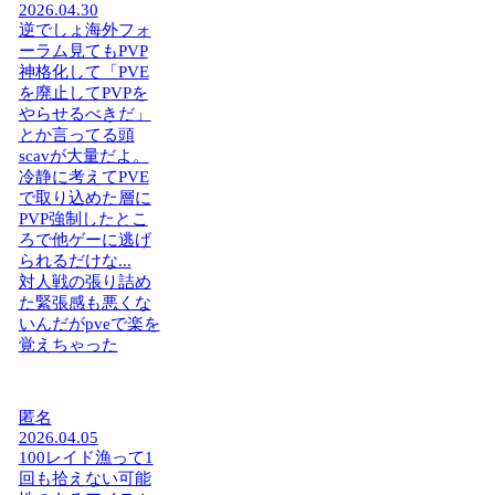
2026.04.30
逆でしょ海外フォ
ーラム見てもPVP
神格化して「PVE
を廃止してPVPを
やらせるべきだ」
とか言ってる頭
scavが大量だよ。
冷静に考えてPVE
で取り込めた層に
PVP強制したとこ
ろで他ゲーに逃げ
られるだけな...
対人戦の張り詰め
た緊張感も悪くな
いんだがpveで楽を
覚えちゃった
匿名
2026.04.05
100レイド漁って1
回も拾えない可能