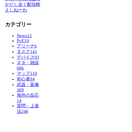
かだし全く配信映
えしねーわ
カテゴリー
News
22
PvE
19
アリーナ
6
タスク
141
デバイス
93
ネタ・雑談
686
マップ
110
初心者
94
武器・装備
309
海外の反応
14
質問・上達
法
248