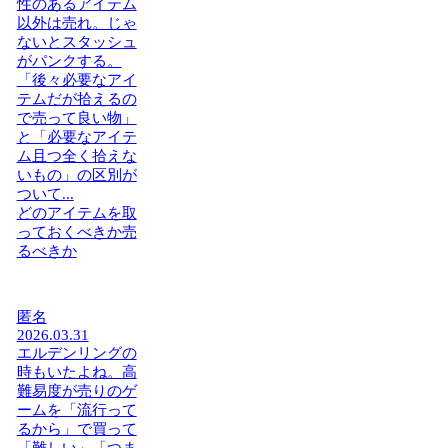
性のあるアイテム
以外は売れ。じゃ
ないとスタッシュ
がパンクする。
「後々必要なアイ
テムだが拾えるの
で売って良い物」
と「必要なアイテ
ム且つ全く拾えな
いもの」の区別が
ついて...
どのアイテムを取
っておくべきか売
るべきか
匿名
2026.03.31
エルデンリングの
時もいたよね。高
難易度が売りのゲ
ームを「流行って
るから」で買って