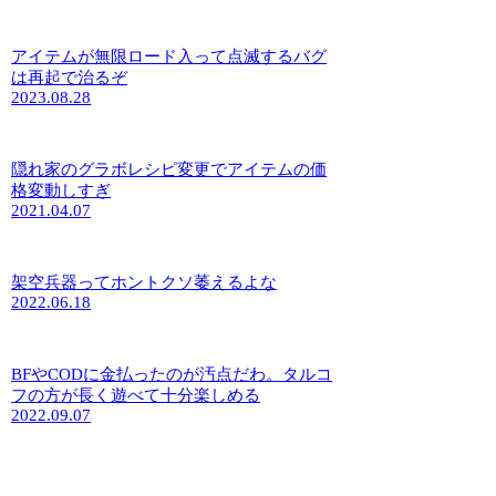
アイテムが無限ロード入って点滅するバグ
は再起で治るぞ
2023.08.28
隠れ家のグラボレシピ変更でアイテムの価
格変動しすぎ
2021.04.07
架空兵器ってホントクソ萎えるよな
2022.06.18
BFやCODに金払ったのが汚点だわ。タルコ
フの方が長く遊べて十分楽しめる
2022.09.07