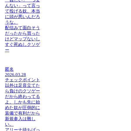
「難しい」「つま
んない」って言っ
て投げる奴。本当
に頭が悪いんだろ
うな。
配信みて面白そう
だったから買った
けどマップないし
すぐ死ぬしクソゲ
ー
匿名
2026.03.28
チェックポイント
以外は足音立てた
ら負けのクソゲー
だから終わってる
よ。しかも先に始
めた奴が圧倒的に
装備で有利だから
新規参入は難し
い。
アリーナ待ちばっ