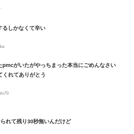
r
するしかなくて辛い
Yka
たpmcがいたがやっちまった本当にごめんなさい
来てくれてありがとう
Wu70
せられて残り30秒無いんだけど