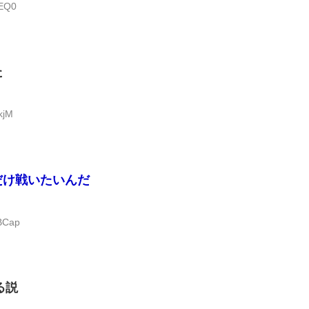
eEQ0
た
kjM
だけ戦いたいんだ
BCap
る説