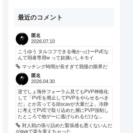
最近のコメント
匿名
2026.07.10
こうゆう タルコフできる俺かっけーPvEな
んて弱者専用w って奴痛いしキモイ
マッチング時間が長すぎて我慢の限界だ
匿名
2026.04.30
逆でしょ海外フォーラム見てもPVP神格化
して「PVEを廃止してPVPをやらせるべき
だ」とか言ってる頭scavが大量だよ。冷静
に考えてPVEで取り込めた層にPVP強制し
たところで他ゲーに逃げられるだけな...
対人戦の張り詰めた緊張感も悪くないんだ
がpveで楽を覚えちゃった