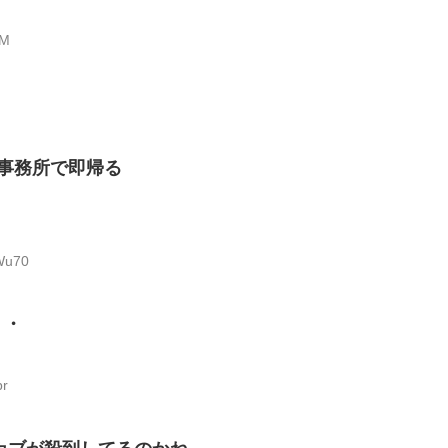
lM
事務所で即帰る
Wu70
・・
br