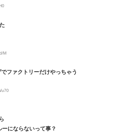
H0
た
Xd/M
げでファクトリーだけやっちゃう
Wu70
ら
ルーにならないって事？