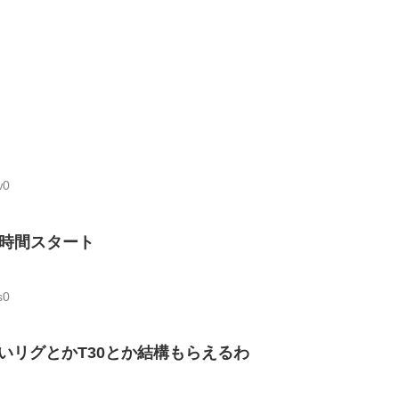
w0
時間スタート
s0
いリグとかT30とか結構もらえるわ