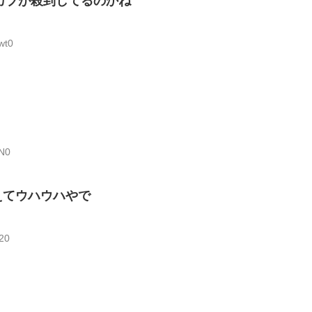
カブが殺到してるのかね
wt0
hN0
えてウハウハやで
20