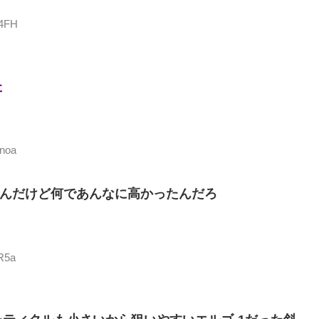
D4FH
た
gnoa
たんだけど何であんなに高かったんだろ
9R5a