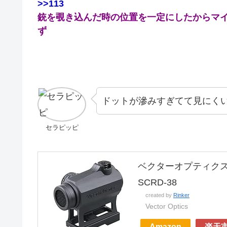
>>113
銃を覗き込んだ時の位置を一定にしたからマ
ず
ドットが滲みすぎてて見にくい
セラピッピ
ベクターオプティクス
SCRD-38
created by
Rinker
Vector Optics
Amazon
楽天