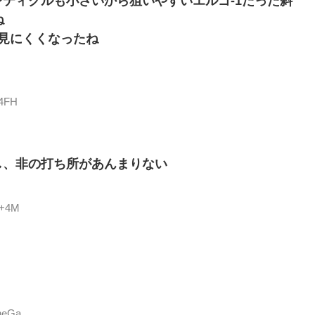
ティクルも小さいから狙いやすいエルゴ-1だった斜
ね
んで見にくくなったね
D4FH
し、非の打ち所があんまりない
S+4M
xneGa