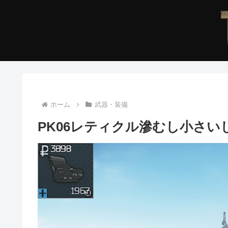
ホーム
武器・装備
PK06レティクル滲むし小さ