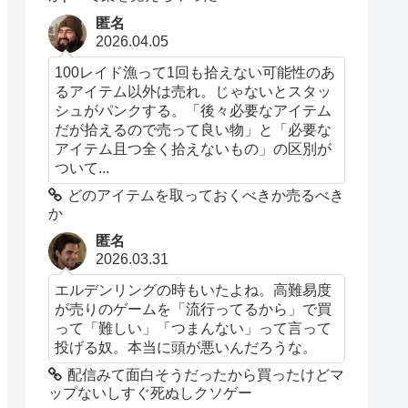
匿名
2026.04.05
100レイド漁って1回も拾えない可能性のあ
るアイテム以外は売れ。じゃないとスタッ
シュがパンクする。「後々必要なアイテム
だが拾えるので売って良い物」と「必要な
アイテム且つ全く拾えないもの」の区別が
ついて...
どのアイテムを取っておくべきか売るべき
か
匿名
2026.03.31
エルデンリングの時もいたよね。高難易度
が売りのゲームを「流行ってるから」で買
って「難しい」「つまんない」って言って
投げる奴。本当に頭が悪いんだろうな。
配信みて面白そうだったから買ったけどマ
ップないしすぐ死ぬしクソゲー