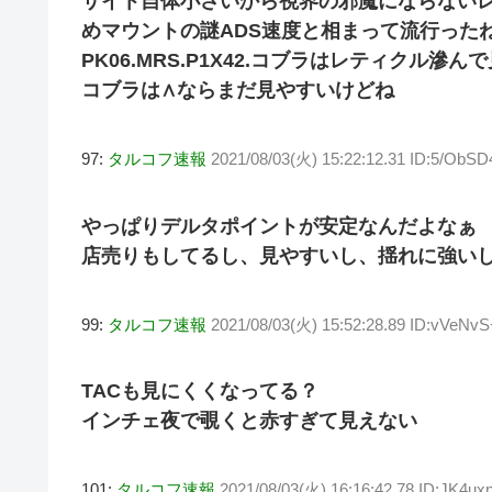
サイト自体小さいから視界の邪魔にならないレ
めマウントの謎ADS速度と相まって流行った
PK06.MRS.P1X42.コブラはレティクル滲
コブラは∧ならまだ見やすいけどね
97:
タルコフ速報
2021/08/03(火) 15:22:12.31 ID:5/ObS
やっぱりデルタポイントが安定なんだよなぁ
店売りもしてるし、見やすいし、揺れに強い
99:
タルコフ速報
2021/08/03(火) 15:52:28.89 ID:vVeNv
TACも見にくくなってる？
インチェ夜で覗くと赤すぎて見えない
101:
タルコフ速報
2021/08/03(火) 16:16:42.78 ID:JK4u