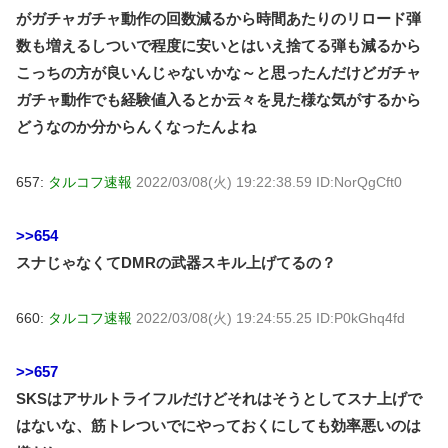
がガチャガチャ動作の回数減るから時間あたりのリロード弾
数も増えるしついで程度に安いとはいえ捨てる弾も減るから
こっちの方が良いんじゃないかな～と思ったんだけどガチャ
ガチャ動作でも経験値入るとか云々を見た様な気がするから
どうなのか分からんくなったんよね
657:
タルコフ速報
2022/03/08(火) 19:22:38.59 ID:NorQgCft0
>>654
スナじゃなくてDMRの武器スキル上げてるの？
660:
タルコフ速報
2022/03/08(火) 19:24:55.25 ID:P0kGhq4fd
>>657
SKSはアサルトライフルだけどそれはそうとしてスナ上げで
はないな、筋トレついでにやっておくにしても効率悪いのは