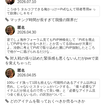
2026.07.10
こうゆう タルコフできる俺かっけーPvEなんて弱者専用w っ
て奴痛いしキモイ
マッチング時間が長すぎて我慢の限界だ
匿名
2026.04.30
逆でしょ海外フォーラム見てもPVP神格化して「PVEを廃止
してPVPをやらせるべきだ」とか言ってる頭scavが大量だ
よ。冷静に考えてPVEで取り込めた層にPVP強制したところ
で他ゲーに逃げられるだけな...
対人戦の張り詰めた緊張感も悪くないんだがpveで楽
を覚えちゃった
匿名
2026.04.05
100レイド漁って1回も拾えない可能性のあるアイテム以外は
売れ。じゃないとスタッシュがパンクする。「後々必要なア
イテムだが拾えるので売って良い物」と「必要なアイテム且
つ全く拾えないもの」の区別がついて...
どのアイテムを取っておくべきか売るべきか